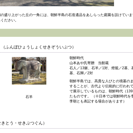
側の盛り上がった丘の一角には、朝鮮半島の石造遺品をあしらった庭園を設けていま
みください。
（ふんぼひょうしょくせきぞういぶつ）
朝鮮時代
山本あや氏寄贈 当館蔵
石人／13躯、石羊／1対、燈籠／2基、
基、石脚／2対
朝鮮半島では、高貴な人びとの墳墓の
することが、古代より伝統的に行われ
で展示しているものは、朝鮮時代（1392
たものです。 （※日本では朝鮮時代を
石羊
李朝とも表記する場合があります）
せきとう・せきぶつぐん）