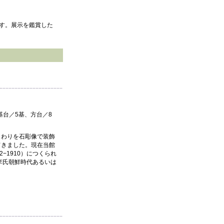
す。展示を鑑賞した
基台／5基、方台／8
まわりを石彫像で装飾
てきました。現在当館
−1910）につくられ
李氏朝鮮時代あるいは