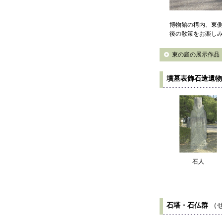
博物館の構内、東
後の散策をお楽し
東の庭の展示作品
墳墓表飾石造遺物
石人
石塔・石仏群
（