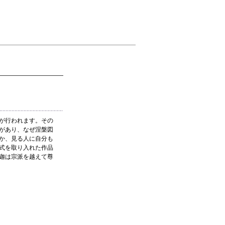
が行われます。その
があり、なぜ涅槃図
か、見る人に自分も
式を取り入れた作品
迦は宗派を越えて尊