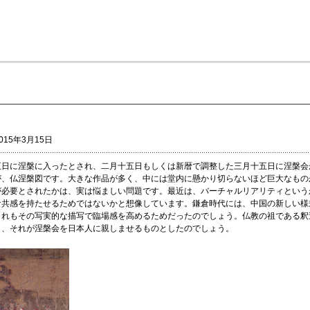
2015年3月15日
五日に涅槃に入ったとされ、二月十五日もしくは新暦で調整した三月十五日に涅槃会
が、仏涅槃図です。大きな作品が多く、中には堂内に懸かり切らないほど巨大なもの
が必要とされたかは、実は悩ましい問題です。最近は、バーチャルリアリティという
な共感を持たせるためではないかと想像しています。鎌倉時代には、中国の新しい様
これもその写実的な描写で臨場感を高めるためだったのでしょう。仏教の祖である釈
り、それが涅槃会を日本人に親しませるものとしたのでしょう。