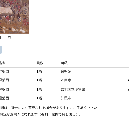
図 当館
品名
員数
所蔵
涅槃図
1幅
遍明院
涅槃図
1幅
甚目寺
涅槃図
1幅
京都国立博物館
涅槃図
1幅
知恩寺
期間は、都合により変更される場合があります。ご了承ください。
解説がお聞きになれます（有料・館内で貸し出し）。