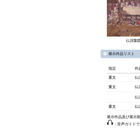
仏涅槃
展示作品リスト
指定
作
重文
仏
重文
仏
仏
重文
仏
展示作品及び展示
：音声ガイドで