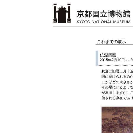
これまでの展示
仏涅槃図
2015年2月10日 ～ 
釈迦は旧暦二月十
際に懸けられるの
にかほどの大きさ
その場にいるよう
が激増しますが、
信される存在であ