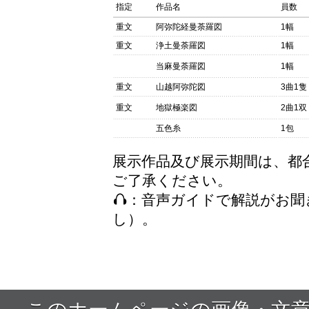
指定
作品名
員数
重文
阿弥陀経曼荼羅図
1幅
重文
浄土曼荼羅図
1幅
当麻曼荼羅図
1幅
重文
山越阿弥陀図
3曲1隻
重文
地獄極楽図
2曲1双
五色糸
1包
展示作品及び展示期間は、都
ご了承ください。
：音声ガイドで解説がお聞
し）。