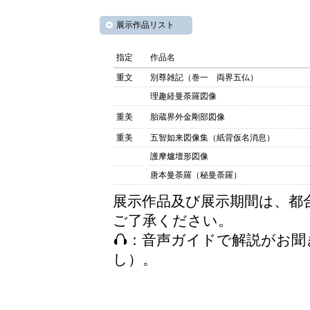
展示作品リスト
指定
作品名
重文
別尊雑記（巻一 両界五仏）
理趣経曼荼羅図像
重美
胎蔵界外金剛部図像
重美
五智如来図像集（紙背仮名消息）
護摩爐壇形図像
唐本曼荼羅（秘曼荼羅）
展示作品及び展示期間は、都
ご了承ください。
：音声ガイドで解説がお聞
し）。