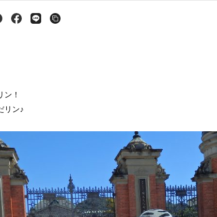
リン！
だリン♪