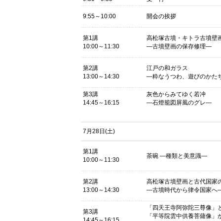
9:55～10:00
開会の挨拶
第1講
高松塚古墳・キトラ古墳壁
10:00～11:30
―古墳壁画の保存修理―
第2講
江戸の和ガラス
13:00～14:30
―粋なうつわ、遊びのかた
第3講
灰色からみてゆく若冲
14:45～16:15
―石燈籠図屏風のグレ―
7月28日(土)
第1講
茶碗 ―種類と美意識―
10:00～11:30
第2講
高松塚古墳壁画と古代国家
13:00～14:30
―古墳時代から律令国家へ
「四天王寺阿弥陀三尊像」
第3講
「平等院雲中供養菩薩像」
14:45～16:15