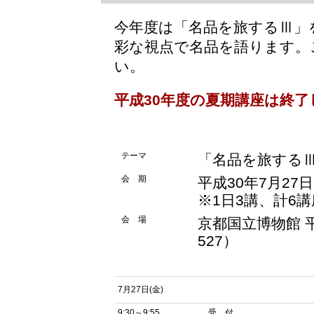
今年度は「名品を旅するⅢ」
彩な視点で名品を語ります。
い。
平成30年度の夏期講座は終
テーマ
「名品を旅する
会 期
平成30年7月27
※1日3講、計6
会 場
京都国立博物館 
527）
7月27日(金)
9:30～9:55
受 付