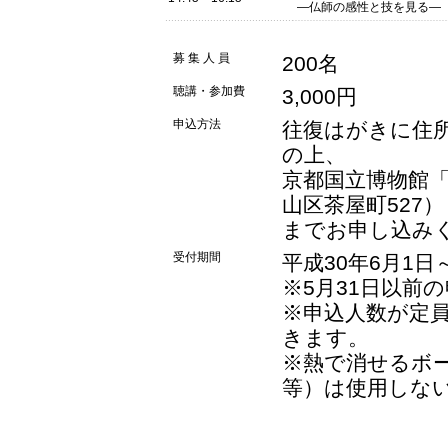
―仏師の感性と技を見る―
募 集 人 員
200名
聴講・参加費
3,000円
申込方法
往復はがきに住
の上、
京都国立博物館「夏
山区茶屋町527）
までお申し込み
受付期間
平成30年6月1日
※5月31日以前
※申込人数が定
きます。
※熱で消せるボ
等）は使用しな