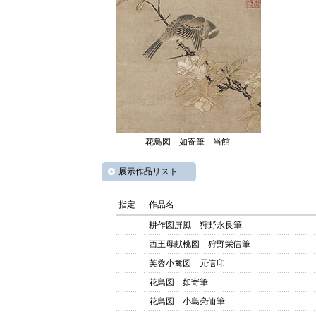
花鳥図 如寄筆 当館
展示作品リスト
指定
作品名
耕作図屏風 狩野永良筆
西王母献桃図 狩野栄信筆
芙蓉小禽図 元信印
花鳥図 如寄筆
花鳥図 小島亮仙筆