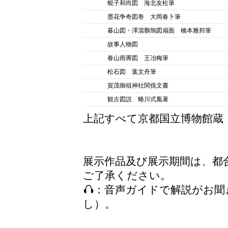
蜆子和尚図 海北友松筆
墨花争奇図巻 大岡春卜筆
暮山図・澤瀉鶺鴒図扇面 橋本雅邦筆
故事人物図
春山雨霽図 王冶梅筆
松石図 葉文舟筆
賀茂御祖神社関係文書
観古図説 蜷川式胤著
上記すべて京都国立博物館蔵
展示作品及び展示期間は、都
ご了承ください。
：音声ガイドで解説がお聞
し）。