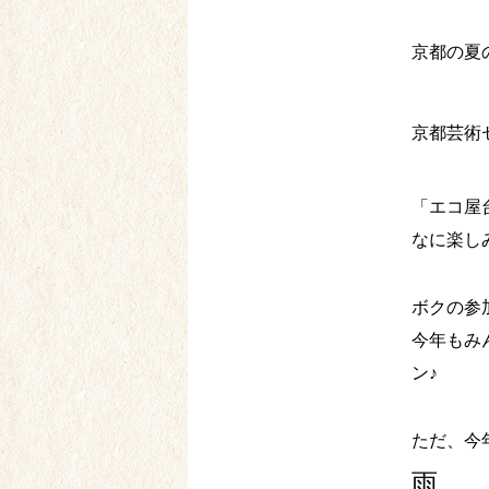
京都の夏
京都芸術
「エコ屋
なに楽し
ボクの参
今年もみ
ン♪
ただ、今
雨。