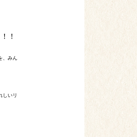
」！！
を、みん
れしいリ