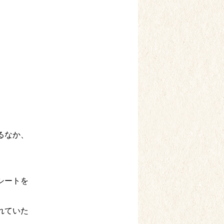
。
るなか、
シートを
れていた