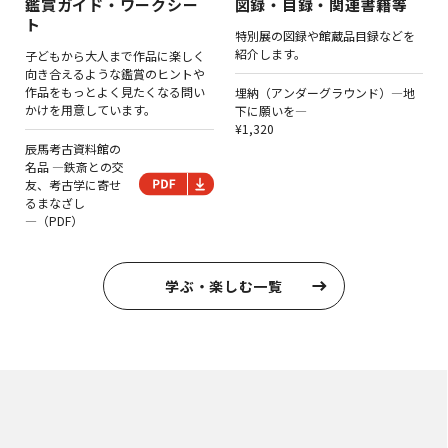
鑑賞ガイド・ワークシー
図録・目録・関連書籍等
ト
特別展の図録や館蔵品目録などを
紹介します。
子どもから大人まで作品に楽しく
向き合えるような鑑賞のヒントや
作品をもっとよく見たくなる問い
埋納（アンダーグラウンド）―地
かけを用意しています。
下に願いを―
¥1,320
辰馬考古資料館の
名品 ―鉄斎との交
友、考古学に寄せ
るまなざし
―（PDF）
学ぶ・楽しむ一覧