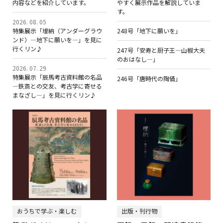
内容などを紹介しています。
やすく展示作品を解説していま
す。
2026. 08. 05
特集展示「埋納（アンダーグラウ
248号「地下に願いを」
ンド）―地下に願いを―」を見に
行くリン♪
247号「安寿と厨子王―山椒大夫
のおはなし―」
2026. 07. 29
特集展示「辰馬考古資料館の名品
246号「唐時代の陶俑」
―鉄斎との交友、考古学に寄せる
まなざし―」を見に行くリン♪
おうちで学ぶ・楽しむ
出版・刊行物