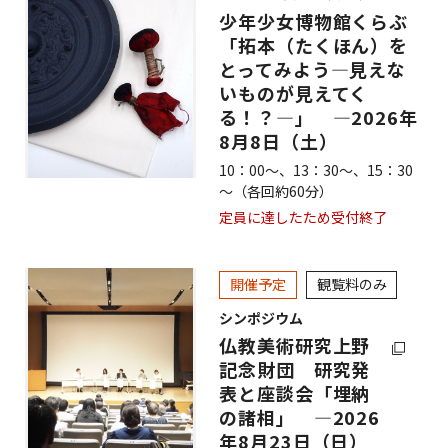
少年少女博物館くらぶ
「拓本（たくほん）を
とってみよう—見えな
いものが見えてく
る！？—」 ―2026年
8月8日（土）
10：00～、13：30～、15：30
～（各回約60分）
定員に達したため受付終了
開催予定
観覧料のみ
シンポジウム
仏教美術研究上野
記念財団 研究発
表と座談会「埋納
の諸相」 ―2026
年8月23日（日）