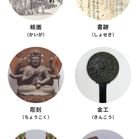
絵画
書跡
（かいが）
（しょせき）
彫刻
金工
（ちょうこく）
（きんこう）