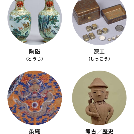
陶磁
漆工
（とうじ）
（しっこう）
染織
考古／歴史