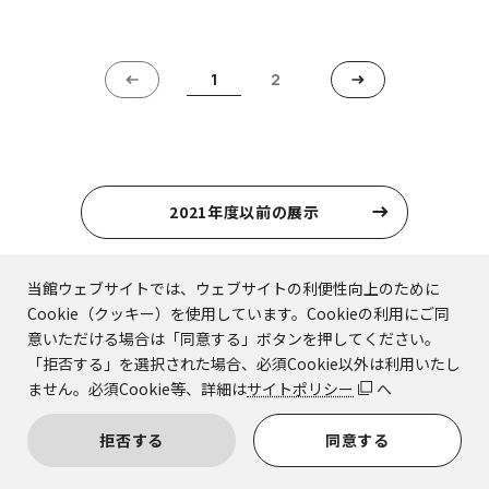
1
2
2021年度以前の展示
当館ウェブサイトでは、ウェブサイトの利便性向上のために
Cookie（クッキー）を使用しています。Cookieの利用にご同
意いただける場合は「同意する」ボタンを押してください。
「拒否する」を選択された場合、必須Cookie以外は利用いたし
京都国立博物館
ません。必須Cookie等、詳細は
サイトポリシー
へ
〒605-0931
拒否する
同意する
京都市東山区茶屋町527
TEL：075-525-2473（テレホンサービス）