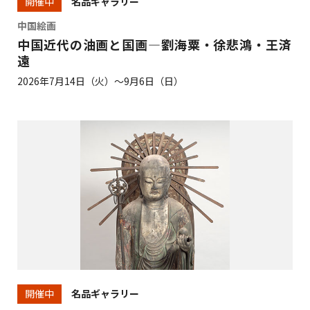
名品ギャラリー
開催中
中国絵画
中国近代の油画と国画―劉海粟・徐悲鴻・王済
遠
2026年7月14日（火）～9月6日（日）
名品ギャラリー
開催中