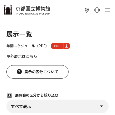
本文へ
展示一覧
年間スケジュール（PDF）
屋外展示はこちら
展示の区分について
展覧会の区分から絞り込む
展覧会の区分から絞り込む (
)
プルダウンから選択すると、すぐに該当情報が表示されます