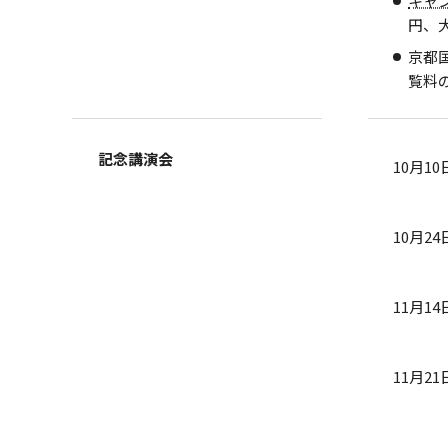
キャ
円、
京都
覧料
記念講演会
10月1
10月2
11月1
11月2