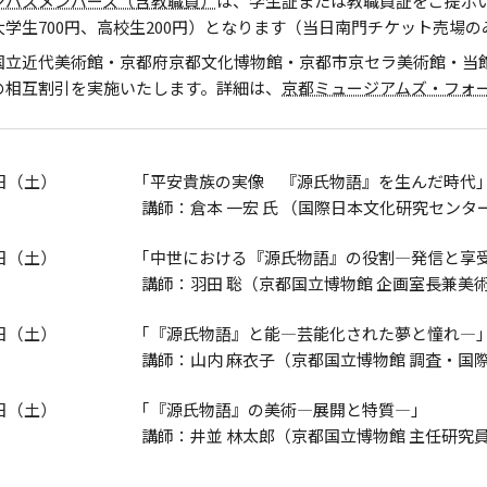
ンパスメンバーズ（含教職員）
は、学生証または教職員証をご提示いた
大学生700円、高校生200円）となります（当日南門チケット売場
国立近代美術館・京都府京都文化博物館・京都市京セラ美術館・当
の相互割引を実施いたします。詳細は、
京都ミュージアムズ・フォ
0日（土）
｢平安貴族の実像 『源氏物語』を生んだ時代｣
講師：倉本 一宏 氏 （国際日本文化研究センタ
4日（土）
｢中世における『源氏物語』の役割―発信と享受
講師：羽田 聡（京都国立博物館 企画室長兼美
4日（土）
｢『源氏物語』と能―芸能化された夢と憧れ―｣
講師：山内 麻衣子（京都国立博物館 調査・国
1日（土）
｢『源氏物語』の美術―展開と特質―｣
講師：井並 林太郎（京都国立博物館 主任研究