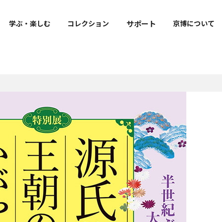
サポート
学ぶ・楽しむ
コレクション
京博について
出版・刊行物
寄附
ご来館の皆様へのお願い
明治古都館VR
京博公式キャラクター
トラりん公式サイト
報
よくあるご質問
ト
図録・目録・関連書籍等
寄附のお願い
フェ・
お知らせ
学叢
社寺調査報告
修理報告書
上野記念財団研究報告書
m
教育機関との連携