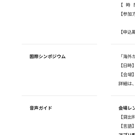
【時
【参加
【申込
国際シンポジウム
「海外
【日時】
【会場
詳細は
音声ガイド
会場レ
【貸出
【言語
アプリ