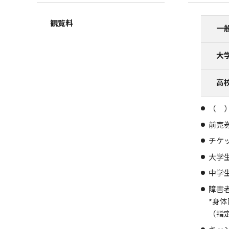
観覧料
一
大
高
（ 
前売
チケ
大学
中学
障害
*身
（指