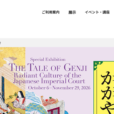
展示
ご利用案内
イベント・講座
き
で学ぶ・楽しむ
ーシップ
おうちで学ぶ・楽しむ
ボランティア
ダー
覧
介
要
団体利用のご案内
館外での作品公開
館蔵品データベース
研究員紹介
・開館時間・観覧料
展示
拶
館内設備・バリアフリー情
建物概要
声ガイド
風会
鑑賞ガイド・ワークシー
京博ナビゲーター
立博物館メンバーズパス
ケジュール（PDF）
sに関する取り組み
ミュージアムショップ・カ
京博ものがたり
ュージアム・カート
ャンパスメンバーズ
博物館ディクショナリー
文化財ソムリエ
レストラン
クセス
像
ュージアムパートナー
京博オリジナルぬりえ
示
博庭園ナビ
グレゴリ青山の深掘り！
京博さんぽ
京都国立博物館だより
Kyoto National Museu
Newsletter