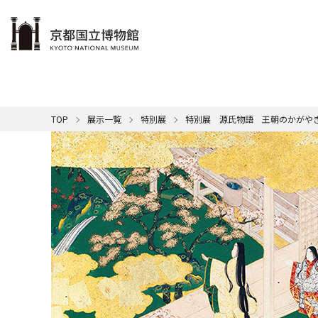
本文へ
ご利用案内
展示
学ぶ・楽しむ
コレクション
サポート
京博について
TOP
展示一覧
特別展
特別展 源氏物語 王朝のかがや
博物館
メンバ
カレン
展示一
名品紹
館の概
休館日
本日の
館長挨
音
清
一覧はこちら
一覧はこちら
一覧はこちら
一覧はこちら
国
年間ス
SDG
ミ
キ
交通ア
映
ミ
屋外展
京