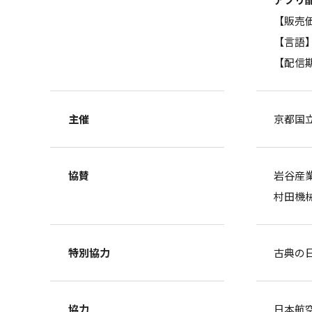
【販売
【言語
【配信
主催
京都国
協賛
岩谷産
村田機
特別協力
古典の
協力
日本航