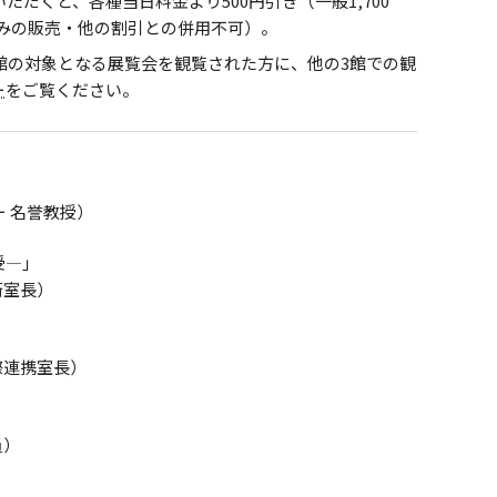
だくと、各種当日料金より500円引き（一般1,700
のみの販売・他の割引との併用不可）。
館の対象となる展覧会を観覧された方に、他の3館での観
ー
をご覧ください。
ー 名誉教授）
―｣
術室長）
際連携室長）
員）