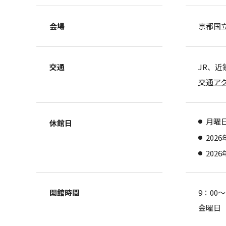
会場
京都国
交通
JR、
交通ア
月曜日
休館日
202
202
開館時間
9：00
金曜日 