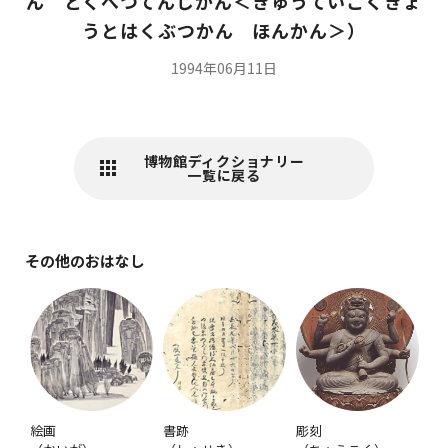
ん とくべつてんじかん＜きゅうていこくきょ
うとはくぶつかん ほんかん＞）
1994年06月11日
博物館ディクショナリー
一覧に戻る
その他のおはなし
絵画
書跡
彫刻
金