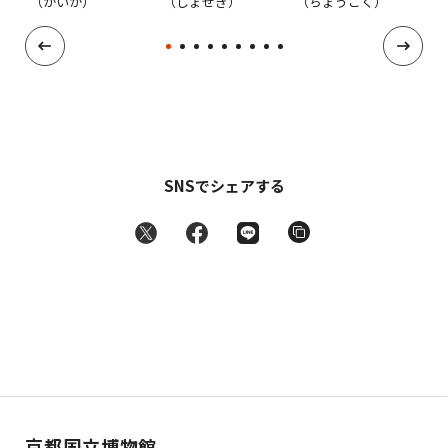
（かいが）
（しょせき）
（ちょうこく）
（
SNSでシェアする
京都国立博物館