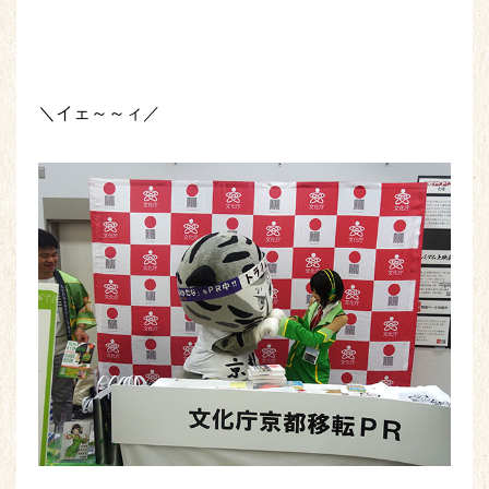
＼イェ～～ィ／