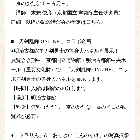
「京のかたなⅠ－古刀－」
講師：末兼 俊彦（京都国立博物館 主任研究員）
詳細・以降の記念講演会の予定は
こちら
♪
■「刀剣乱舞-ONLINE-」コラボ企画
●明治古都館で刀剣男士の等身大パネルを展示！
展覧会会期中、京都国立博物館・明治古都館中央ホ
ール（重要文化財）で、「刀剣乱舞-ONLINE-」コラ
ボ刀剣男士の等身大パネルを展示します。
【時間】入館は閉館の30分前まで
【場所】明治古都館
【料金】無料（ただし「京のかたな」展の当日の観
覧券が必要）
●「トラりん」&「おっきい こんのすけ」の写真撮影