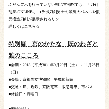
ふだん展示を行っていない明治古都館でも、「刀剣
乱舞-ONLINE-」コラボ刀剣男士の等身大パネルや復
元模造刀剣が展示されるリン！
詳しくは
こちら
☆
特別展 京のかたな 匠のわざと
雅のこころ
■会期：2018（平成30）年9月29日（土）～ 11月25日
（日）
■会場：京都国立博物館 平成知新館
■交通：JR、近鉄、京阪電車、阪急電車、市バス
■休館日：月曜日