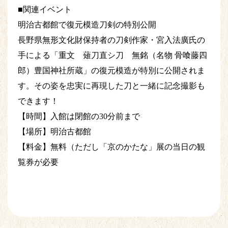
■関連イベント
明治古都館で復元模造刀剣の特別公開
長野県無形文化財保持者の刀剣作家・宮入法廣氏の
手による「重文 薙刀直シ刀 無銘（名物 骨喰藤四
郎）豊国神社所蔵」の復元模造が特別に公開されま
す。その姿を忠実に再現した刀と一緒に記念撮影も
できます！
【時間】入館は閉館の30分前まで
【場所】明治古都館
【料金】無料（ただし「京のかたな」展の当日の観
覧券が必要