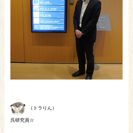
（トラりん）
呉研究員☆