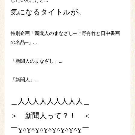
したいんだけど...
気になるタイトルが。
特別企画「新聞人のまなざし─上野有竹と日中書画
の名品─」...
「新聞人のまなざし」...
「新聞人」...
＿人人人人人人人人人＿
＞ 新聞人って？！ ＜
￣Y^Y^Y^Y^Y^Y^Y^Y￣