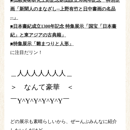
■仏教美術研究上野記念財団設立50周年記念 特別企
画「新聞人のまなざし─上野有竹と日中書画の名品
─」
■日本書紀成立1300年記念 特集展示「国宝「日本書
紀」と東アジアの古典籍」
■特集展示「雛まつりと人形」
に注目だリン！
＿人人人人人人人＿
＞ なんて豪華 ＜
￣Y^Y^Y^Y^Y^Y￣
どの展示も素晴らしいから、ぜーんぶみんなに紹介