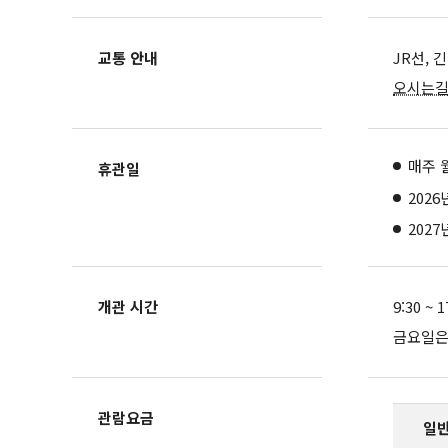
교통 안내
JR선, 
오시는
매주 
휴관일
2026
2027
개관 시간
9:30 ~
금요일은 
관람요금
일