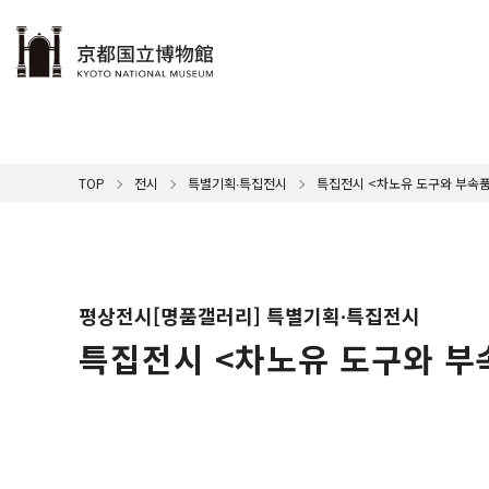
本文へ
이용 안내
전시
배우다∙즐기다
수장품
참여
박물관 소개
TOP
전시
특별기획∙특집전시
특집전시 <차노유 도구와 부속
박물관
자원봉
박물관
전시
명품 
교토국
휴관일
오늘 
인사말
오디
교토
오시는
야외전
지속가
뮤지
문화
평상전시[명품갤러리] 특별기획∙특집전시
영
단체 관
특집전시 <차노유 도구와 부
교토