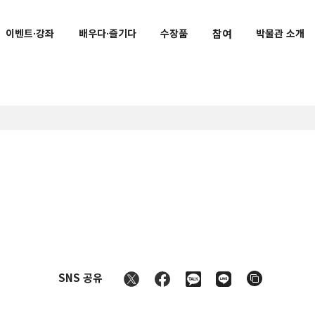
참여
이벤트∙강좌
배우다∙즐기다
수장품
박물관 소개
교육 기관과의 연계 활동
공지사항
메이지 고도관 VR
교토국립박물관 공식 마스코트
토라린
료
문화재와 친해지는 수업
 말씀
SNS 공유