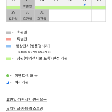
휴관일
29
30
31
휴관일
휴관일
휴관일
… 휴관일
… 특별전
…평상전시[명품갤러리]
(특별기획·특집전시·특별공개 등)
… 정원(야외전시물 포함) 한정 개관
… 이벤트·강좌 등
… 야간개관
휴관일∙개관시간∙관람요금
뮤지엄샵∙카페∙레스토랑