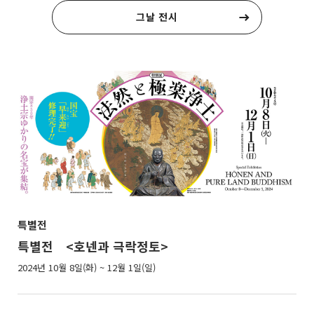
그날 전시
특별전
특별전 <호넨과 극락정토>
2024년 10월 8일(화) ~ 12월 1일(일)