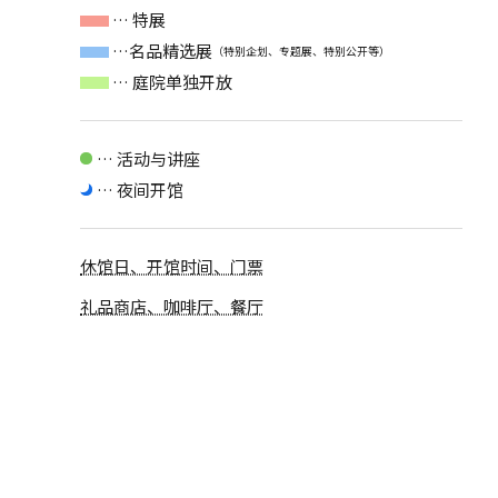
… 特展
…名品精选展
（特别企划、专题展、特别公开等）
… 庭院单独开放
… 活动与讲座
… 夜间开馆
休馆日、开馆时间、门票
礼品商店、咖啡厅、餐厅