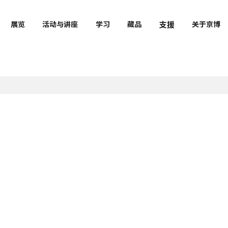
支援
展览
活动与讲座
学习
藏品
关于京博
与教育机关的合作
最新消息
明治古都馆VR
京都国立博物馆官方吉祥物
小虎琳
文物课堂