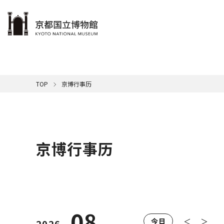
本文へ
参观
展览
学习
藏品
支援
关于京博
TOP
京博行事历
在馆内
志愿者
京博行
展览
名品介
京博简
休馆日
当期展
馆长致
语
京
交通
户外展
推进社
博
文
京博行事历
影
团体参
京
08
＜
＞
今日
2026.