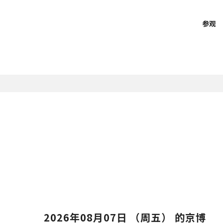
参观
学习
网上学习资源
募捐
事历
绍
介
馆内设备、无障碍环境
馆藏品数据库
研究员介绍
、开馆时间、门票
览
辞
礼品商店、咖啡厅、餐厅
馆内建筑
音导览
博导赏员
观赏指南、学习单
募捐
览
会可持续发展的行动方案
参观须知
京博物语
物馆互动站
物宣传员
博物馆藏品小辞典
片
京博原创填色画
观
常见问答
博庭院智能导览
京都国立博物馆英文报
出版
2026年08月07日 （周五） 的京博
图录、目录、相关书籍等