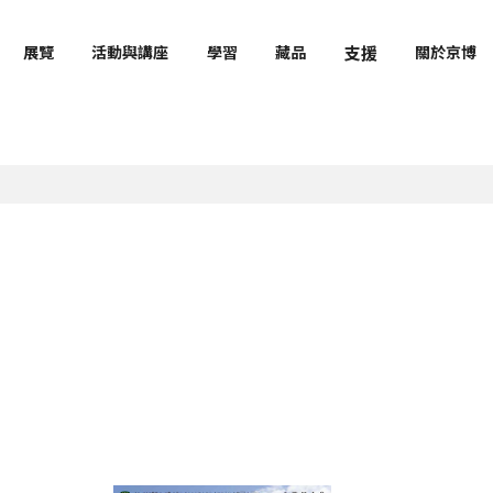
支援
展覽
活動與講座
學習
藏品
關於京博
與教育機關的合作
最新資訊
明治古都館VR
京都國立博物館官方吉祥物
小虎琳
文物課堂