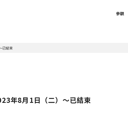
參觀
）～已結束
學習
線上學習資源
募款
事曆
紹
介
館內設備、無障礙環境
館藏品數據庫
研究員介紹
、開館時間、門票
覽
詞
禮品商店、咖啡廳、餐廳
館內建築
音導覽
博導賞員
觀賞指南 學習單
募款
覽
會永續發展的行動方案
參觀須知
京博物語
物館互動站
物宣傳員
博物館藏品小辭典
片
京博原創著色畫
觀
常見問答
博庭院智慧導覽
京都國立博物館英文報
23年8月1日（二）～
已結束
出版
圖錄、目錄、相關書籍等