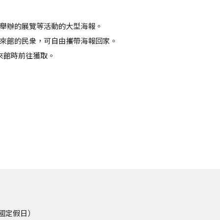
學術年刊《學叢》
舉辦的展覽等活動的大型海報。
來館的民衆，可自由攜帶海報回家。
來館時前往獲取。
、國定假日）