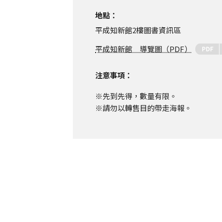
地點：
平成知新館2樓圖書資訊區
平成知新館 導覽圖（PDF）
注意事項：
先到先得，數量有限。
請勿以轉售目的帶走海報。