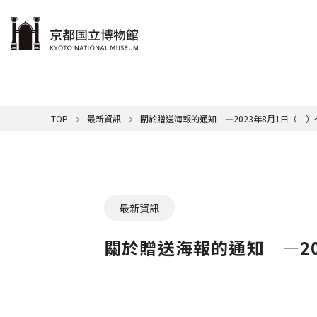
本文へ
參觀
展覽
學習
藏品
支援
關於京博
TOP
最新資訊
關於贈送海報的通知 ―2023年8月1日（二
在館內
志工
京博行
展覽
名品介
京博簡
休館日
當期展
館長致
語
京
交通
戶外展
推進社
博
文
影
團體參
最新資訊
京
關於贈送海報的通知 ―20