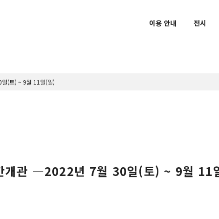
이용 안내
전시
(토) ~ 9월 11일(일)
에서 배우다∙즐기다
사 안내
집에서 배우다∙즐기다
기부
 달력
수장품 안내
립박물관 개요
낮은 문턱·편의 안내
소장품 데이터베이스
학예연구원 소개
∙개관시간∙관람요금
전시
뮤지엄샵∙카페∙레스토랑
건물 안내
오 가이드
국립박물관 내비게이터
전시 감상 가이드∙학습 자
기부 부탁 말씀
 길
시물
능한 사회 실현을 향한 노력
방문객 여러분께 드리는 부탁
교토국립박물관 이야기
엄 카트
재 소믈리에
교토국립박물관 딕셔너리
상
색칠놀이 자료
람 안내
자주하는 질문(FAQ)
국립박물관 정원 가이드
박물관 소식지
관 ―2022년 7월 30일(토) ~ 9월 11
출판∙간행물
도록∙목록∙관련서적 등