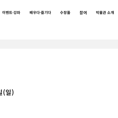
참여
이벤트∙강좌
배우다∙즐기다
수장품
박물관 소개
교육 기관과의 연계 활동
공지사항
메이지 고도관 VR
교토국립박물관 공식 마스코트
토라린
료
문화재와 친해지는 수업
 말씀
일(일)