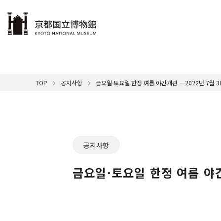
本文へ
이용 안내
전시
배우다∙즐기다
수장품
참여
박물관 소개
TOP
공지사항
금요일·토요일 한정 여름 야간개관 ―2022년 7월 30일
박물관
자원봉
박물관
전시
명품 
교토국
휴관일
오늘 
인사말
오디
교토
오시는
야외전
지속가
뮤지
문화
영
단체 관
공지사항
교토
금요일·토요일 한정 여름 야간개