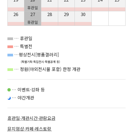
휴관일
26
27
28
29
30
휴관일
… 휴관일
… 특별전
…평상전시[명품갤러리]
(특별기획·특집전시·특별공개 등)
… 정원(야외전시물 포함) 한정 개관
… 이벤트·강좌 등
… 야간개관
휴관일∙개관시간∙관람요금
뮤지엄샵∙카페∙레스토랑