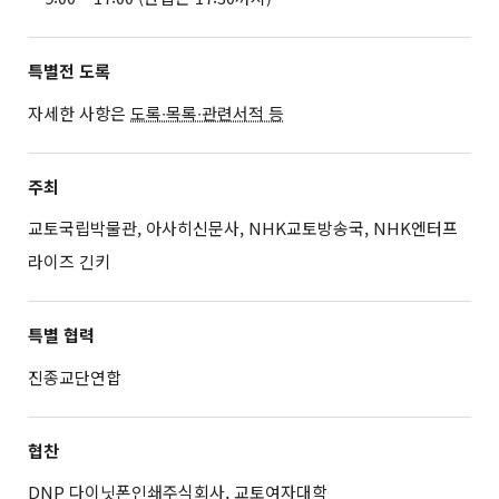
특별전 도록
자세한 사항은
도록∙목록∙관련서적 등
주최
교토국립박물관, 아사히신문사, NHK교토방송국, NHK엔터프
라이즈 긴키
특별 협력
진종교단연합
협찬
DNP 다이닛폰인쇄주식회사, 교토여자대학