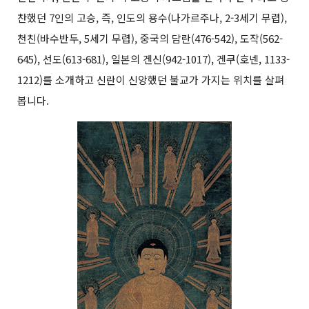
찬했던 7인의 고승, 즉, 인도의 용수(나가르주나, 2-3세기 무렵),
천친(바수반두, 5세기 무렵), 중국의 담란(476-542), 도작(562-
645), 선도(613-681), 일본의 겐신(942-1017), 겐쿠(호넨, 1133-
1212)를 소개하고 신란이 신앙했던 불교가 가지는 위치를 살펴
봅니다.