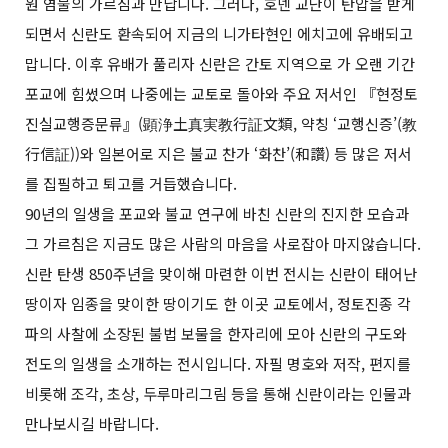
원 염불의 가르침과 만납니다. 그러나, 호넨 교단이 탄압을 받게
되면서 신란도 환속되어 지금의 니가타현인 에치고에 유배되고
맙니다. 이후 유배가 풀리자 신란은 간토 지역으로 가 오랜 기간
포교에 힘썼으며 나중에는 교토로 돌아와 주요 저서인 『현정토
진실교행증문류』(顕浄土真実教行証文類, 약칭 ‘교행신증’(教
行信証))와 일본어로 지은 불교 찬가 ‘화찬’(和讚) 등 많은 저서
를 집필하고 퇴고를 거듭했습니다.
90년의 일생을 포교와 불교 연구에 바친 신란의 진지한 모습과
그 가르침은 지금도 많은 사람의 마음을 사로잡아 마지않습니다.
신란 탄생 850주년을 맞이해 마련한 이번 전시는 신란이 태어난
땅이자 임종을 맞이한 땅이기도 한 이곳 교토에서, 정토진종 각
파의 사찰에 소장된 불법 보물을 한자리에 모아 신란의 구도와
전도의 일생을 소개하는 전시입니다. 자필 명호와 저작, 편지를
비롯해 조각, 초상, 두루마리그림 등을 통해 신란이라는 인물과
만나보시길 바랍니다.