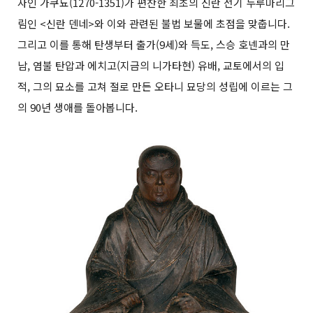
자인 가쿠뇨(1270-1351)가 편찬한 최초의 신란 전기 두루마리그
림인 <신란 덴네>와 이와 관련된 불법 보물에 초점을 맞춥니다.
그리고 이를 통해 탄생부터 출가(9세)와 득도, 스승 호넨과의 만
남, 염불 탄압과 에치고(지금의 니가타현) 유배, 교토에서의 입
적, 그의 묘소를 고쳐 절로 만든 오타니 묘당의 성립에 이르는 그
의 90년 생애를 돌아봅니다.