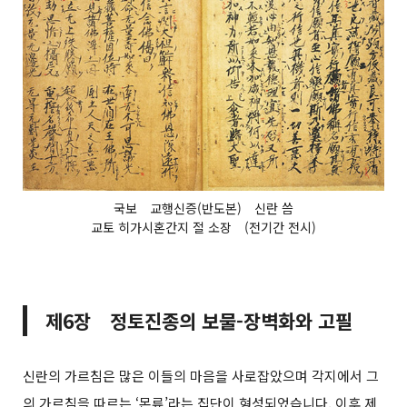
국보 교행신증(반도본) 신란 씀
교토 히가시혼간지 절 소장 (전기간 전시)
제6장 정토진종의 보물-장벽화와 고필
신란의 가르침은 많은 이들의 마음을 사로잡았으며 각지에서 그
의 가르침을 따르는 ‘몬류’라는 집단이 형성되었습니다. 이후 제