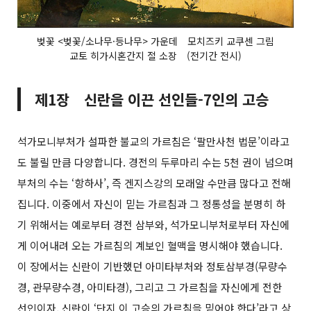
벚꽃 <벚꽃/소나무·등나무> 가운데 모치즈키 교쿠센 그림
교토 히가시혼간지 절 소장 (전기간 전시)
제1장 신란을 이끈 선인들-7인의 고승
석가모니부처가 설파한 불교의 가르침은 ‘팔만사천 법문’이라고
도 불릴 만큼 다양합니다. 경전의 두루마리 수는 5천 권이 넘으며
부처의 수는 ‘항하사’, 즉 겐지스강의 모래알 수만큼 많다고 전해
집니다. 이중에서 자신이 믿는 가르침과 그 정통성을 분명히 하
기 위해서는 예로부터 경전 삼부와, 석가모니부처로부터 자신에
게 이어내려 오는 가르침의 계보인 혈맥을 명시해야 했습니다.
이 장에서는 신란이 기반했던 아미타부처와 정토삼부경(무량수
경, 관무량수경, 아미타경), 그리고 그 가르침을 자신에게 전한
선인이자, 신란이 ‘단지 이 고승의 가르침을 믿어야 한다’라고 상