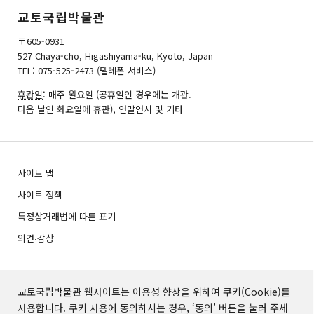
교토국립박물관
〒605-0931
527 Chaya-cho, Higashiyama-ku, Kyoto, Japan
TEL: 075-525-2473 (텔레폰 서비스)
휴관일
: 매주 월요일 (공휴일인 경우에는 개관.
다음 날인 화요일에 휴관), 연말연시 및 기타
사이트 맵
사이트 정책
특정상거래법에 따른 표기
의견∙감상
교토국립박물관 웹사이트는 이용성 향상을 위하여 쿠키(Cookie)를
사용합니다. 쿠키 사용에 동의하시는 경우, ‘동의’ 버튼을 눌러 주세
사진 데이터 이용 신청