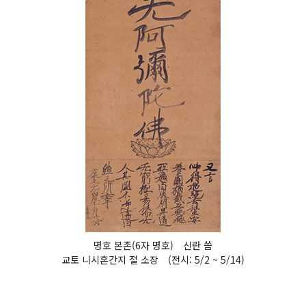
명호 본존(6자 명호) 신란 씀
교토 니시혼간지 절 소장 (전시: 5/2 ~ 5/14)