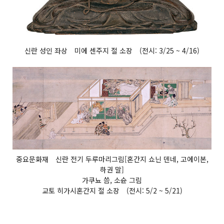
신란 성인 좌상 미에 센주지 절 소장 (전시: 3/25 ~ 4/16)
중요문화재 신란 전기 두루마리그림[혼간지 쇼닌 덴네, 고에이본,
하권 말]
가쿠뇨 씀, 소슌 그림
교토 히가시혼간지 절 소장 (전시: 5/2 ~ 5/21)