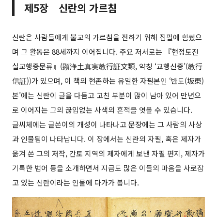
제5장 신란의 가르침
신란은 사람들에게 불교의 가르침을 전하기 위해 집필에 힘썼으
며 그 활동은 88세까지 이어집니다. 주요 저서로는 『현정토진
실교행증문류』(顕浄土真実教行証文類, 약칭 ‘교행신증’(教行
信証))가 있으며, 이 책의 현존하는 유일한 자필본인 ‘반도(坂東)
본’에는 신란이 글을 다듬고 고친 부분이 많이 남아 있어 만년으
로 이어지는 그의 끊임없는 사색의 흔적을 엿볼 수 있습니다.
글씨체에는 글쓴이의 개성이 나타나고 문장에는 그 사람의 사상
과 인물됨이 나타납니다. 이 장에서는 신란의 자필, 혹은 제자가
옮겨 쓴 그의 저작, 간토 지역의 제자에게 보낸 자필 편지, 제자가
기록한 법어 등을 소개하면서 지금도 많은 이들의 마음을 사로잡
고 있는 신란이라는 인물에 다가가 봅니다.