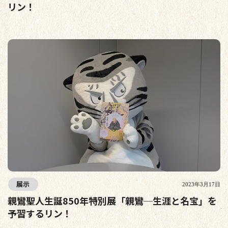
リン！
展示
2023年3月17日
親鸞聖人生誕850年特別展「親鸞─生涯と名宝」を
予習するリン！