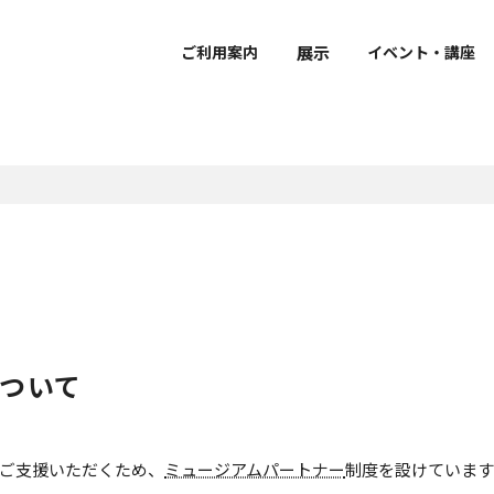
展示
ご利用案内
イベント・講座
で学ぶ・楽しむ
ーシップ
おうちで学ぶ・楽しむ
ボランティア
ダー
覧
介
要
団体利用のご案内
館外での作品公開
館蔵品データベース
研究員紹介
・開館時間・観覧料
展示
拶
館内設備・バリアフリー情
建物概要
声ガイド
風会
鑑賞ガイド・ワークシー
京博ナビゲーター
立博物館メンバーズパス
ケジュール（PDF）
sに関する取り組み
ミュージアムショップ・カ
京博ものがたり
ュージアム・カート
ャンパスメンバーズ
博物館ディクショナリー
文化財ソムリエ
レストラン
クセス
像
ュージアムパートナー
京博オリジナルぬりえ
示
博庭園ナビ
グレゴリ青山の深掘り！
ついて
京博さんぽ
京都国立博物館だより
Kyoto National Museu
ご支援いただくため、
ミュージアムパートナー
制度を設けています
Newsletter