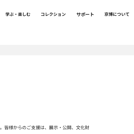
サポート
学ぶ・楽しむ
コレクション
京博について
出版・刊行物
寄附
ご来館の皆様へのお願い
明治古都館VR
京博公式キャラクター
トラりん公式サイト
報
よくあるご質問
ト
図録・目録・関連書籍等
寄附のお願い
フェ・
お知らせ
学叢
社寺調査報告
修理報告書
上野記念財団研究報告書
m
。皆様からのご支援は、展示・公開、文化財
教育機関との連携