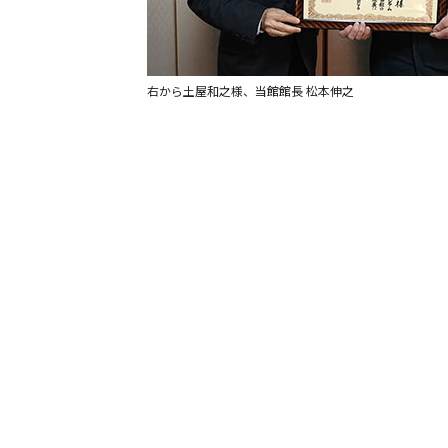
右から土屋和之様、当館館長 松本伸之