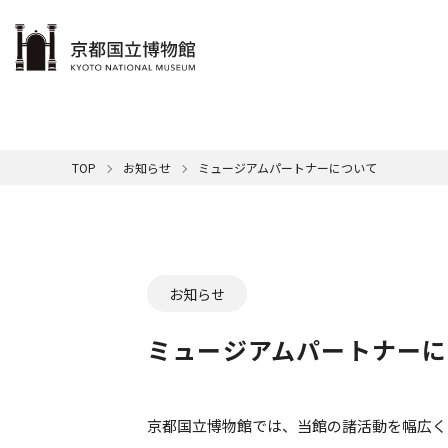
本文へ
ご利用案内
展示
学ぶ・楽しむ
コレクション
サポート
京博について
TOP
お知らせ
ミュージアムパートナーについて
博物館
メンバ
カレン
展示一
名品紹
館の概
休館日
本日の
館長挨
音
清
一覧はこちら
一覧はこちら
一覧はこちら
一覧はこちら
国
年間ス
SDG
ミ
キ
交通ア
映
ミ
屋外展
お知らせ
京
ミュージアムパートナーに
京都国立博物館では、当館の諸活動を幅広く