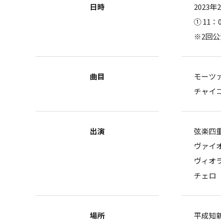
日時
2023
① 11：
※2回
曲目
モーツ
チャイ
出演
弦楽四重
ヴァイ
ヴィオ
チェロ
場所
平成知