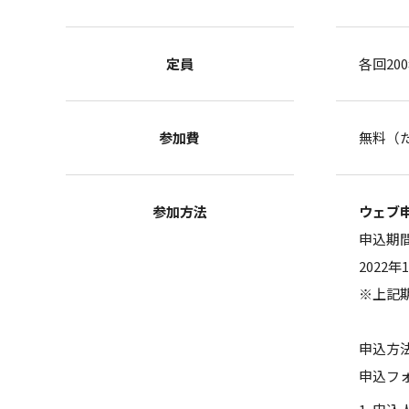
定員
各回2
参加費
無料（
参加方法
ウェブ
申込期
2022年
※上記
申込方
申込フ