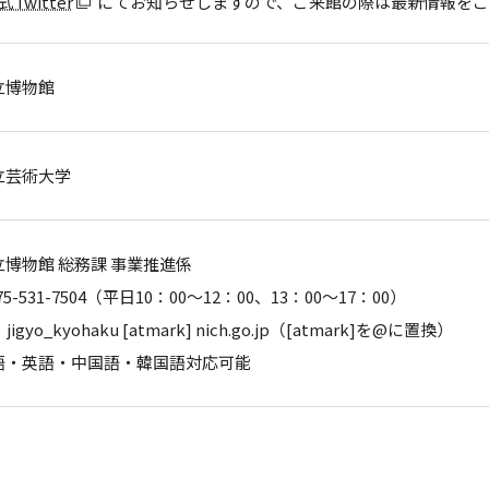
Twitter
にてお知らせしますので、ご来館の際は最新情報をご
立博物館
立芸術大学
博物館 総務課 事業推進係
75-531-7504（平日10：00～12：00、13：00～17：00）
：jigyo_kyohaku [atmark] nich.go.jp（[atmark]を@に置換）
語・英語・中国語・韓国語対応可能