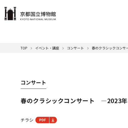
本文へ
ご利用案内
展示
学ぶ・楽しむ
コレクション
サポート
京博について
TOP
イベント・講座
コンサート
春のクラシックコンサー
博物館
メンバ
カレン
展示一
名品紹
館の概
休館日
本日の
館長挨
音
清
一覧はこちら
一覧はこちら
一覧はこちら
一覧はこちら
国
年間ス
SDG
ミ
キ
コンサート
交通ア
映
ミ
屋外展
京
春のクラシックコンサート ―2023年
チラシ