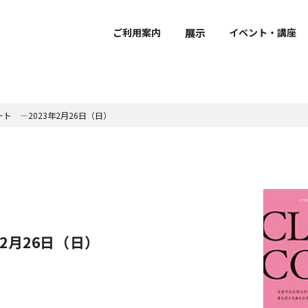
展示
ご利用案内
イベント・講座
ト ―2023年2月26日（日）
で学ぶ・楽しむ
ーシップ
おうちで学ぶ・楽しむ
ボランティア
ダー
覧
介
要
団体利用のご案内
館外での作品公開
館蔵品データベース
研究員紹介
・開館時間・観覧料
展示
拶
館内設備・バリアフリー情
建物概要
声ガイド
風会
鑑賞ガイド・ワークシー
京博ナビゲーター
立博物館メンバーズパス
ケジュール（PDF）
sに関する取り組み
ミュージアムショップ・カ
京博ものがたり
ュージアム・カート
ャンパスメンバーズ
博物館ディクショナリー
文化財ソムリエ
レストラン
クセス
像
ュージアムパートナー
京博オリジナルぬりえ
示
博庭園ナビ
グレゴリ青山の深掘り！
2月26日（日）
京博さんぽ
京都国立博物館だより
Kyoto National Museu
Newsletter