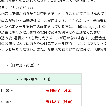
人数（枚数）をご選択ください。1度に4名まで申込可能です。
項目をご入力ください。
入内容に不備がある場合は申込を受け付けることができませんので
ブ申込が済むと自動返信メールが届きます。そちらをもって参加受
メイン指定メール受信可否設定をしている方は、［@nich.go.jp
申込後にキャンセルされる場合は必ず
お問合せ
へご連絡ください。
申込み後1週間たっても受付完了メールが届かない場合は、
お問合せ
日の公演会場入場にあたり受付完了メール画面（もしくはプリント
いようお持ちください。また、複数人で受付された場合は、人数が
ォーム（日本語・英語）：
2023年2月26日（日）
11：00～
受付終了（満席）
14：00～
受付終了（満席）