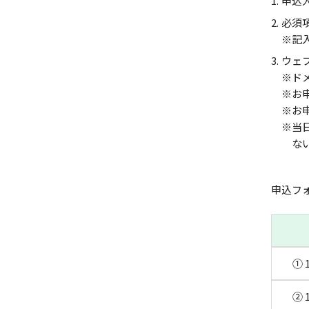
申込
必須
※記
ウェ
※ド
※お
※お
※当
な
申込フ
① 
② 