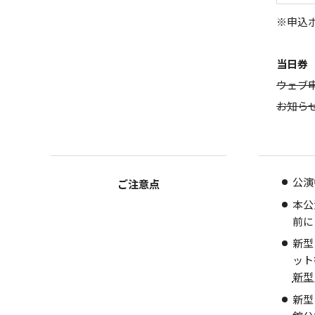
※申込
当日券
ウェブ
お知ら
公演
ご注意点
本公
前に
新型
ット
新型
新型