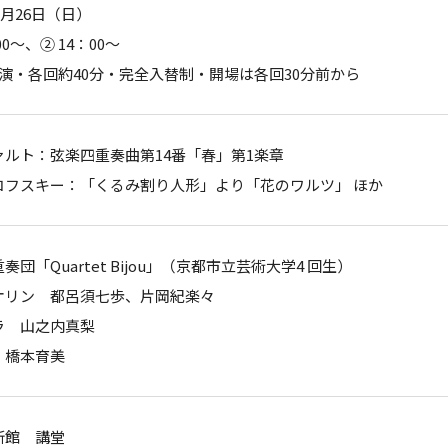
年2月26日（日）
00～、② 14：00～
公演・各回約40分・完全入替制・開場は各回30分前から
ァルト：弦楽四重奏曲第14番「春」第1楽章
コフスキー：「くるみ割り人形」より「花のワルツ」 ほか
奏団「Quartet Bijou」（京都市立芸術大学4 回生）
オリン 都呂須七歩、片岡紀楽々
ラ 山之内真梨
 橋本育美
新館 講堂