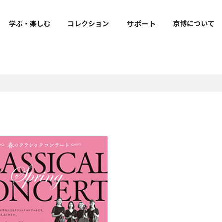
サポート
学ぶ・楽しむ
コレクション
京博について
出版・刊行物
寄附
ご来館の皆様へのお願い
明治古都館VR
京博公式キャラクター
トラりん公式サイト
報
よくあるご質問
ト
図録・目録・関連書籍等
寄附のお願い
フェ・
お知らせ
学叢
社寺調査報告
修理報告書
上野記念財団研究報告書
m
教育機関との連携