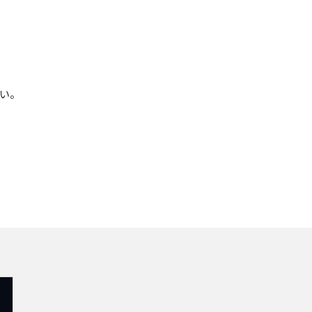
よみものweb
い。