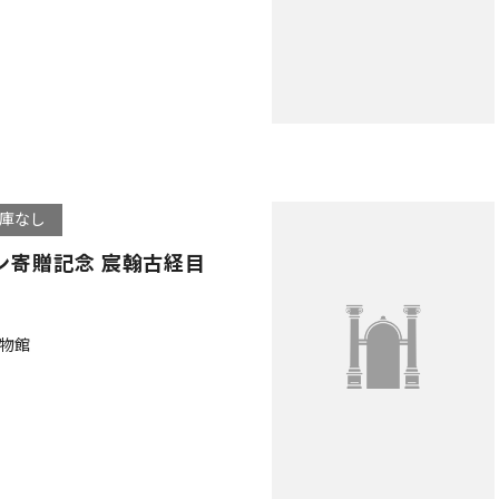
庫なし
ン寄贈記念 宸翰古経目
物館