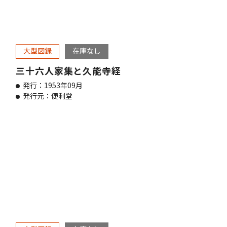
大型図録
在庫なし
三十六人家集と久能寺経
発行：1953年09月
発行元：便利堂