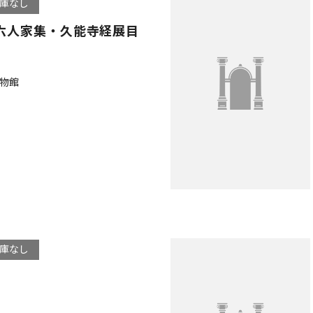
庫なし
六人家集・久能寺経展目
物館
庫なし