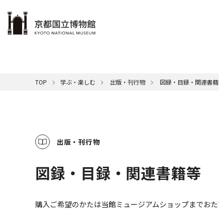
本文へ
ご利用案内
展示
学ぶ・楽しむ
コレクション
サポート
京博について
TOP
学ぶ・楽しむ
出版・刊行物
図録・目録・関連書籍
博物館
メンバ
カレン
展示一
名品紹
館の概
休館日
本日の
館長挨
音
清
一覧はこちら
一覧はこちら
一覧はこちら
一覧はこちら
国
年間ス
SDG
ミ
キ
交通ア
映
ミ
出版・刊行物
屋外展
京
図録・目録・関連書籍等
購入ご希望のかたは当館ミュージアムショップまでおた