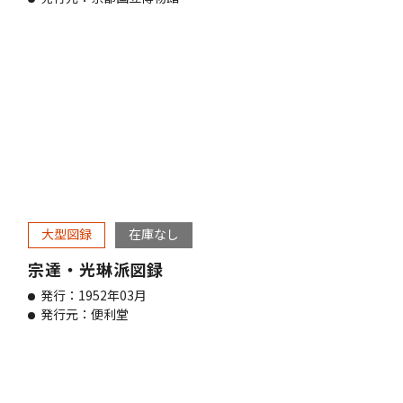
大型図録
在庫なし
宗達・光琳派図録
発行：1952年03月
発行元：便利堂