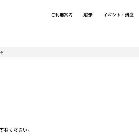
展示
ご利用案内
イベント・講座
等
で学ぶ・楽しむ
ーシップ
おうちで学ぶ・楽しむ
ボランティア
ダー
覧
介
要
団体利用のご案内
館外での作品公開
館蔵品データベース
研究員紹介
・開館時間・観覧料
展示
拶
館内設備・バリアフリー情
建物概要
声ガイド
風会
鑑賞ガイド・ワークシー
京博ナビゲーター
立博物館メンバーズパス
ケジュール（PDF）
sに関する取り組み
ミュージアムショップ・カ
京博ものがたり
ュージアム・カート
ャンパスメンバーズ
博物館ディクショナリー
文化財ソムリエ
レストラン
クセス
像
ュージアムパートナー
京博オリジナルぬりえ
示
博庭園ナビ
グレゴリ青山の深掘り！
京博さんぽ
京都国立博物館だより
ずねください。
Kyoto National Museu
Newsletter