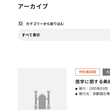
アーカイブ
カテゴリーから絞り込む
カテゴリーから絞り込む (
プルダウンから選択すると、すぐに該当情報が表示され
特別展図録
在
医学に関する美
発行：1955年03月
発行元：京都国立博