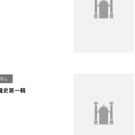
なし
織史第一輯