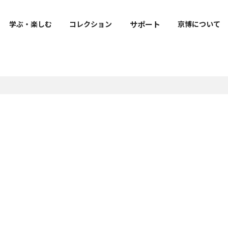
サポート
学ぶ・楽しむ
コレクション
京博について
出版・刊行物
寄附
ご来館の皆様へのお願い
明治古都館VR
京博公式キャラクター
トラりん公式サイト
報
よくあるご質問
ト
図録・目録・関連書籍等
寄附のお願い
フェ・
お知らせ
学叢
社寺調査報告
修理報告書
上野記念財団研究報告書
m
教育機関との連携