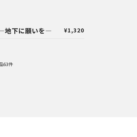
―地下に願いを―
¥
1,320
品63件