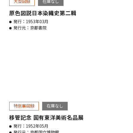
大型図録
在庫なし
原色図説日本染織史第二輯
発行：1953年03月
発行元：京都書院
特別展図録
在庫なし
移管記念 国有東洋美術名品展
発行：1952年05月
発行元：京都国立博物館