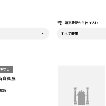
販売状況から絞り込む
)
販売状況から絞り込む (
ます
プルダウンから選択すると、
庫なし
術資料展
物館