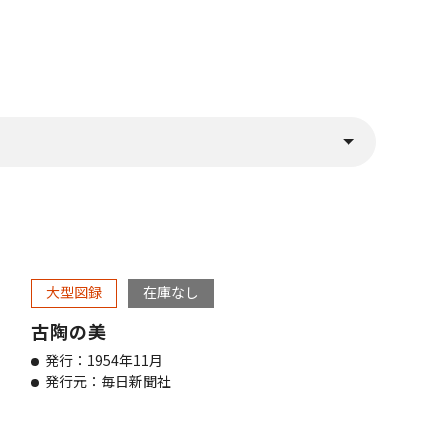
)
すぐに該当情報が表示されます
大型図録
在庫なし
古陶の美
発行：1954年11月
発行元：毎日新聞社