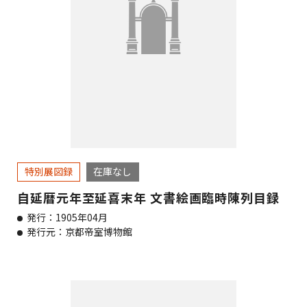
特別展図録
在庫なし
自延暦元年至延喜末年 文書絵画臨時陳列目録
発行：1905年04月
発行元：京都帝室博物館