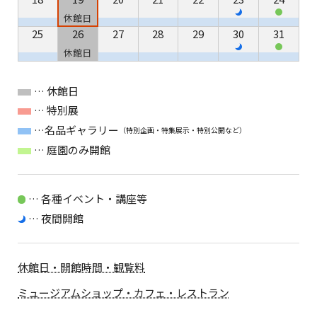
休館日
25
26
27
28
29
30
31
休館日
… 休館日
… 特別展
…名品ギャラリー
（特別企画・特集展示・特別公開など）
… 庭園のみ開館
… 各種イベント・講座等
… 夜間開館
休館日・開館時間・観覧料
ミュージアムショップ・カフェ・レストラン