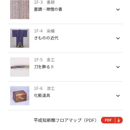
1F-3 書跡
墨蹟―禅僧の書
1F-4 染織
きものの近代
1F-5 金工
刀を飾るⅡ
1F-6 漆工
化粧道具
平成知新館フロアマップ（PDF）