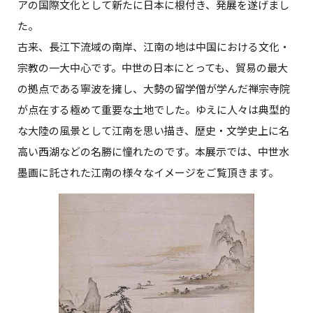
アの国際文化として新たに日本に根付き、発展を遂げまし
た。
古来、長江下流域の南岸、江南の地は中国における文化・
宗教の一大中心です。中世の日本にとっても、貿易の最大
の拠点である寧波を擁し、大勢の留学僧が学んだ禅宗寺院
が点在する極めて重要な土地でした。ゆえに人々は典型的
な大陸の風景として江南を思い描き、歴史・文学史上に名
高い西湖などの名勝に憧れたのです。本展示では、中世水
墨画に託された江南の様々なイメージをご覧頂きます。