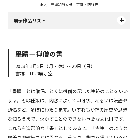
重文 宝誌和尚立像 京都・西往寺
展示作品リスト
墨蹟―禅僧の書
2023年1月2日（月・休）～29日（日）
書跡｜1F-3展示室
「墨蹟」とは僧侶、とくに禅僧の記した筆跡のことをいい
ます。その種類は、内容によって印可状、あるいは法語や
遺偈など、多岐にわたります。いずれもが禅の歴史や思想
を知るうえで、欠かすことのできない重要な文化財です。
これらを造形的な「書」としてみると、「古筆」のような
優美さや繊細さとは異なる、重厚さ、鋭さを備えているの