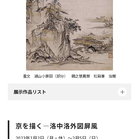
重文 湖山小景図（部分） 翺之慧鳳賛 松谿筆 当館
展示作品リスト
京を描く―洛中洛外図屏風
2023年1月2日（月・休）～2月5日（日）