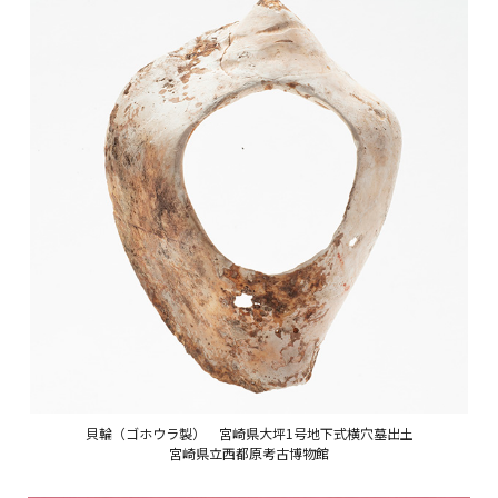
貝輪（ゴホウラ製） 宮崎県大坪1号地下式横穴墓出土
宮崎県立西都原考古博物館