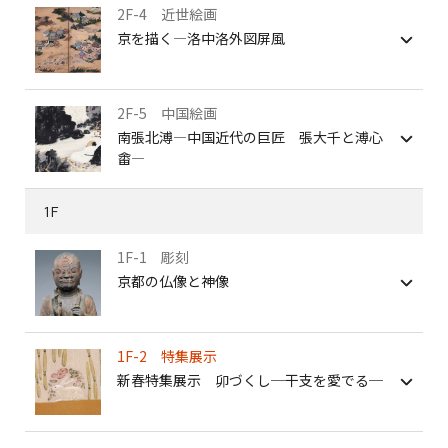
2F-4 近世絵画
京を描く―洛中洛外図屏風
2F-5 中国絵画
南張北溥―中国近代の巨匠 張大千と溥心
畬―
1F
1F-1 彫刻
京都の仏像と神像
1F-2 特集展示
新春特集展示 卯づくし─干支を愛でる─