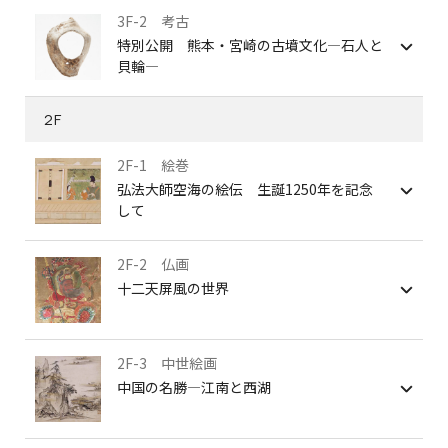
3F-2 考古
特別公開 熊本・宮崎の古墳文化―石人と
貝輪―
2F
2F-1 絵巻
弘法大師空海の絵伝 生誕1250年を記念
して
2F-2 仏画
十二天屏風の世界
2F-3 中世絵画
中国の名勝―江南と西湖