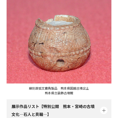
線刻直弧文鹿角製品 熊本県国越古墳出土
熊本県立装飾古墳館
展示作品リスト【特別公開 熊本・宮崎の古墳
文化―石人と貝輪―】