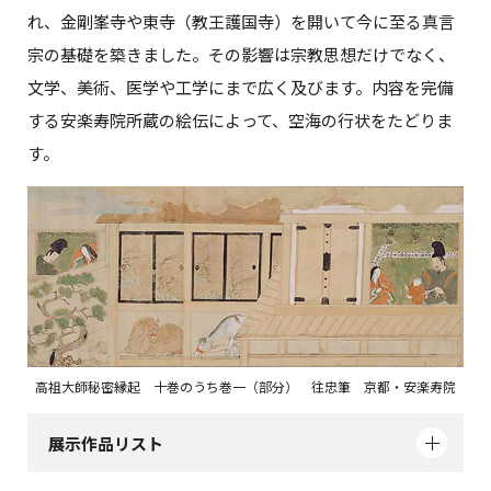
れ、金剛峯寺や東寺（教王護国寺）を開いて今に至る真言
宗の基礎を築きました。その影響は宗教思想だけでなく、
文学、美術、医学や工学にまで広く及びます。内容を完備
する安楽寿院所蔵の絵伝によって、空海の行状をたどりま
す。
高祖大師秘密縁起 十巻のうち巻一（部分） 往忠筆 京都・安楽寿院
展示作品リスト