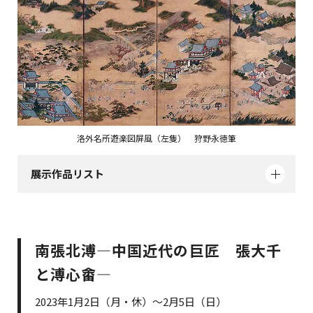
洛外名所遊楽図屏風（左隻） 狩野永徳筆
展示作品リスト
南張北溥―中国近代の巨匠 張大千
と溥心畬―
2023年1月2日（月・休）～2月5日（日）