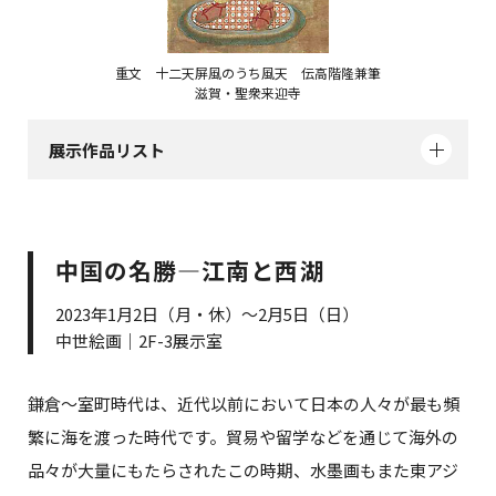
重文 十二天屏風のうち風天 伝高階隆兼筆
滋賀・聖衆来迎寺
展示作品リスト
中国の名勝―江南と西湖
2023年1月2日（月・休）～2月5日（日）
中世絵画｜2F-3展示室
鎌倉～室町時代は、近代以前において日本の人々が最も頻
繁に海を渡った時代です。貿易や留学などを通じて海外の
品々が大量にもたらされたこの時期、水墨画もまた東アジ