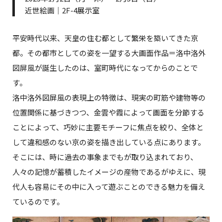
近世絵画｜2F-4展示室
平安時代以来、天皇の住む都として繁栄を築いてきた京
都。その都市としての姿を一望する大画面作品＝洛中洛外
図屏風が誕生したのは、室町時代になってからのことで
す。
洛中洛外図屏風の表現上の特徴は、現実の町筋や建物等の
位置関係に基づきつつ、金雲や霞によって画面を分節する
ことによって、巧妙に主要モチーフに焦点を絞り、全体と
して違和感のない京の姿を描き出している点にあります。
そこには、時に過去の事象までもが取り込まれており、
人々の記憶が蓄積したイメージの産物であるがゆえに、現
代人も容易にその中に入って遊ぶことのできる魅力を備え
ているのです。