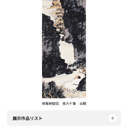
帰雁絶壁図 張大千筆 当館
展示作品リスト