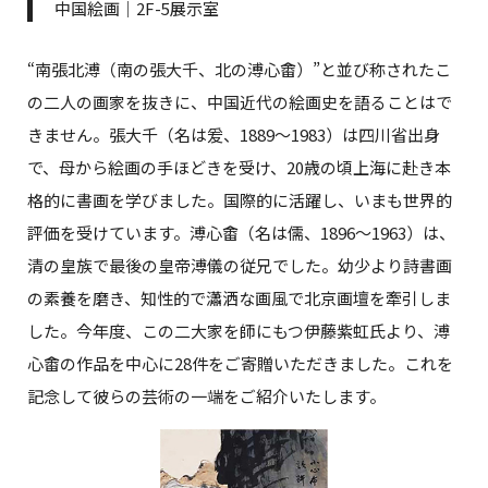
中国絵画｜2F-5展示室
“南張北溥（南の張大千、北の溥心畬）”と並び称されたこ
の二人の画家を抜きに、中国近代の絵画史を語ることはで
きません。張大千（名は爰、1889～1983）は四川省出身
で、母から絵画の手ほどきを受け、20歳の頃上海に赴き本
格的に書画を学びました。国際的に活躍し、いまも世界的
評価を受けています。溥心畬（名は儒、1896～1963）は、
清の皇族で最後の皇帝溥儀の従兄でした。幼少より詩書画
の素養を磨き、知性的で瀟洒な画風で北京画壇を牽引しま
した。今年度、この二大家を師にもつ伊藤紫虹氏より、溥
心畬の作品を中心に28件をご寄贈いただきました。これを
記念して彼らの芸術の一端をご紹介いたします。