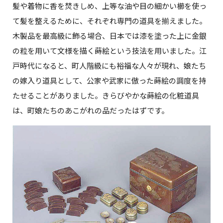
髪や着物に香を焚きしめ、上等な油や目の細かい櫛を使っ
て髪を整えるために、それぞれ専門の道具を揃えました。
木製品を最高級に飾る場合、日本では漆を塗った上に金銀
の粒を用いて文様を描く蒔絵という技法を用いました。江
戸時代になると、町人階級にも裕福な人々が現れ、娘たち
の嫁入り道具として、公家や武家に倣った蒔絵の調度を持
たせることがありました。きらびやかな蒔絵の化粧道具
は、町娘たちのあこがれの品だったはずです。