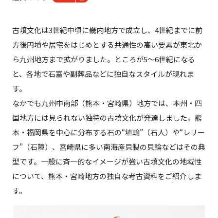
古墳文化は3世紀中頃に畿内地方で成立し、4世紀までに前
方後円墳や居宅をはじめとする共通性の高い要素が東北か
ら九州地方まで拡がりました。ところが5～6世紀になる
と、各地で石室や副葬品などに独自なスタイルが現れま
す。
なかでも九州中南部（熊本・宮崎県）地方では、本州・四
国地方には見られない独特の古墳文化が発達しました。熊
本・福岡県を中心に分布する石の“埴輪”（石人）や“レリー
フ”（石障）、宮崎県に多い南海産貝製の貝輪などはその典
型です。一般に斉一的なイメージが強い古墳文化の地域性
について、熊本・宮崎地方の独自な考古資料をご紹介しま
す。