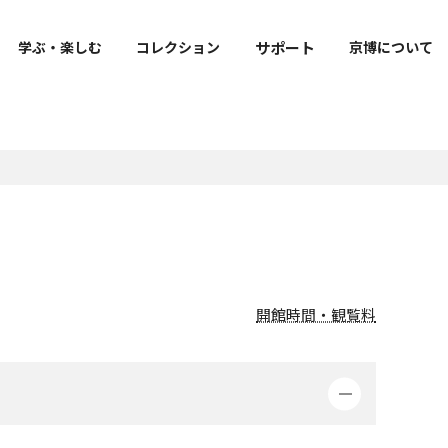
サポート
学ぶ・楽しむ
コレクション
京博について
出版・刊行物
寄附
ご来館の皆様へのお願い
明治古都館VR
京博公式キャラクター
トラりん公式サイト
報
よくあるご質問
ト
図録・目録・関連書籍等
寄附のお願い
フェ・
お知らせ
学叢
社寺調査報告
開館時間・観覧料
修理報告書
上野記念財団研究報告書
m
教育機関との連携