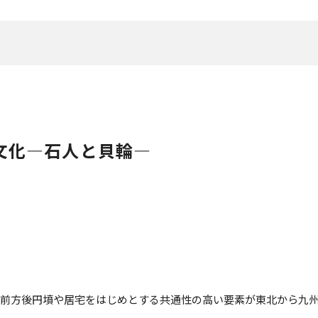
文化―石人と貝輪―
に前方後円墳や居宅をはじめとする共通性の高い要素が東北から九州