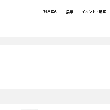
展示
ご利用案内
イベント・講座
で学ぶ・楽しむ
ーシップ
おうちで学ぶ・楽しむ
ボランティア
ダー
覧
介
要
団体利用のご案内
館外での作品公開
館蔵品データベース
研究員紹介
・開館時間・観覧料
展示
拶
館内設備・バリアフリー情
建物概要
声ガイド
風会
鑑賞ガイド・ワークシー
京博ナビゲーター
立博物館メンバーズパス
ケジュール（PDF）
sに関する取り組み
ミュージアムショップ・カ
京博ものがたり
ュージアム・カート
ャンパスメンバーズ
博物館ディクショナリー
文化財ソムリエ
レストラン
クセス
像
ュージアムパートナー
京博オリジナルぬりえ
示
博庭園ナビ
グレゴリ青山の深掘り！
京博さんぽ
京都国立博物館だより
Kyoto National Museu
Newsletter