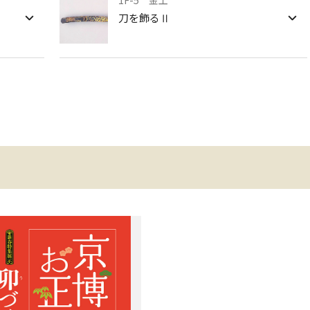
1F-5 金工
刀を飾るⅡ