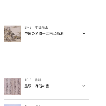
文化財に親しむ授業
2F-3 中世絵画
中国の名勝―江南と西湖
1F-3 書跡
墨蹟―禅僧の書