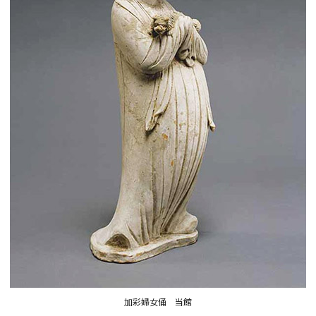
加彩婦女俑 当館