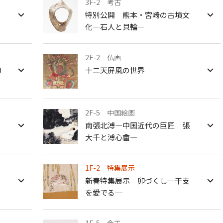
3F-2 考古
特別公開 熊本・宮崎の古墳文
よみものweb
化―石人と貝輪―
2F-2 仏画
0
十二天屏風の世界
2F-5 中国絵画
南張北溥―中国近代の巨匠 張
大千と溥心畬―
1F-2 特集展示
新春特集展示 卯づくし─干支
を愛でる─