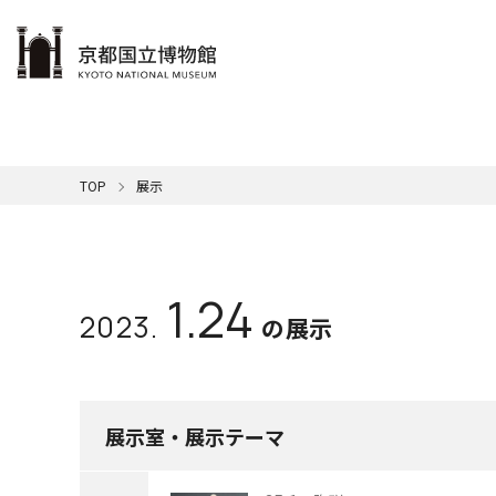
本文へ
ご利用案内
展示
学ぶ・楽しむ
コレクション
サポート
京博について
TOP
展示
博物館
メンバ
カレン
展示一
名品紹
館の概
休館日
本日の
館長挨
音
清
一覧はこちら
一覧はこちら
一覧はこちら
一覧はこちら
国
年間ス
SDG
ミ
キ
1.24
2023.
交通ア
映
ミ
屋外展
の展示
京
展示室・展示テーマ