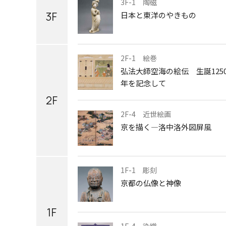
3F-1 陶磁
3F
日本と東洋のやきもの
2F-1 絵巻
弘法大師空海の絵伝 生誕125
年を記念して
2F
2F-4 近世絵画
京を描く―洛中洛外図屏風
1F-1 彫刻
京都の仏像と神像
1F