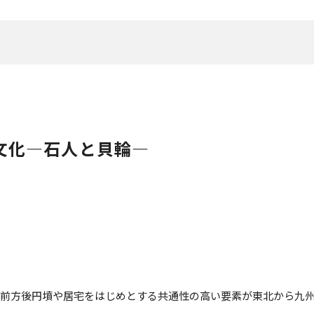
文化―石人と貝輪―
に前方後円墳や居宅をはじめとする共通性の高い要素が東北から九州