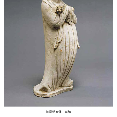
加彩婦女俑 当館