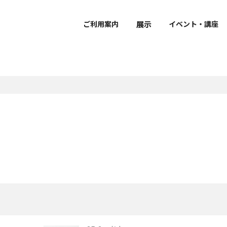
展示
ご利用案内
イベント・講座
で学ぶ・楽しむ
ーシップ
おうちで学ぶ・楽しむ
ボランティア
ダー
覧
介
要
団体利用のご案内
館外での作品公開
館蔵品データベース
研究員紹介
・開館時間・観覧料
展示
拶
館内設備・バリアフリー情
建物概要
声ガイド
風会
鑑賞ガイド・ワークシー
京博ナビゲーター
立博物館メンバーズパス
ケジュール（PDF）
sに関する取り組み
ミュージアムショップ・カ
京博ものがたり
ュージアム・カート
ャンパスメンバーズ
博物館ディクショナリー
文化財ソムリエ
レストラン
クセス
像
ュージアムパートナー
京博オリジナルぬりえ
示
博庭園ナビ
グレゴリ青山の深掘り！
京博さんぽ
京都国立博物館だより
Kyoto National Museu
Newsletter