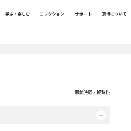
サポート
学ぶ・楽しむ
コレクション
京博について
出版・刊行物
寄附
ご来館の皆様へのお願い
明治古都館VR
京博公式キャラクター
トラりん公式サイト
報
よくあるご質問
ト
図録・目録・関連書籍等
寄附のお願い
フェ・
お知らせ
学叢
社寺調査報告
開館時間・観覧料
修理報告書
上野記念財団研究報告書
m
教育機関との連携