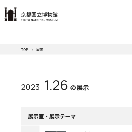
本文へ
ご利用案内
展示
学ぶ・楽しむ
コレクション
サポート
京博について
TOP
展示
博物館
メンバ
カレン
展示一
名品紹
館の概
休館日
本日の
館長挨
音
清
一覧はこちら
一覧はこちら
一覧はこちら
一覧はこちら
国
年間ス
SDG
ミ
キ
1.26
2023.
交通ア
映
ミ
屋外展
の展示
京
展示室・展示テーマ