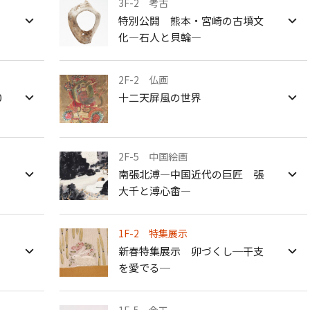
3F-2 考古
特別公開 熊本・宮崎の古墳文
よみものweb
化―石人と貝輪―
2F-2 仏画
0
十二天屏風の世界
2F-5 中国絵画
南張北溥―中国近代の巨匠 張
大千と溥心畬―
1F-2 特集展示
新春特集展示 卯づくし─干支
を愛でる─