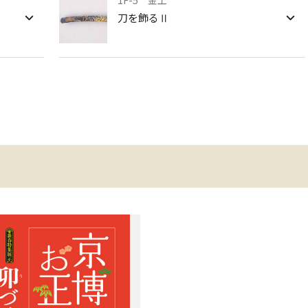
1F-5 金工
刀を飾るⅡ