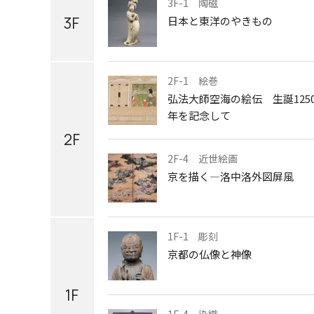
3F-1 陶磁
3F
日本と東洋のやきもの
2F-1 絵巻
弘法大師空海の絵伝 生誕125
年を記念して
2F
2F-4 近世絵画
京を描く―洛中洛外図屏風
1F-1 彫刻
京都の仏像と神像
1F