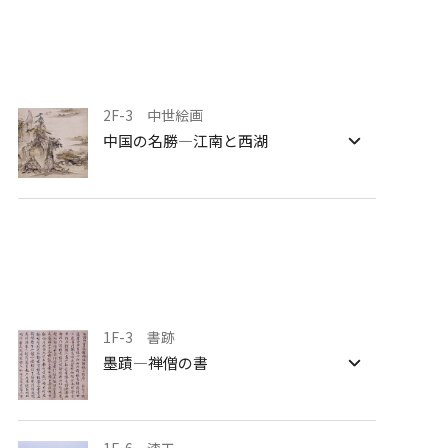
文化財に親しむ授業
2F-3 中世絵画
中国の名勝―江南と西湖
1F-3 書跡
墨蹟―禅僧の書