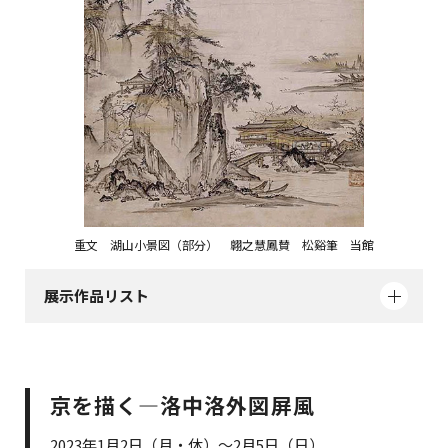
重文 湖山小景図（部分） 翺之慧鳳賛 松谿筆 当館
展示作品リスト
京を描く―洛中洛外図屏風
2023年1月2日（月・休）～2月5日（日）