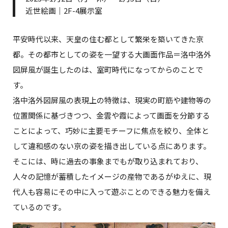
近世絵画｜2F-4展示室
平安時代以来、天皇の住む都として繁栄を築いてきた京
都。その都市としての姿を一望する大画面作品＝洛中洛外
図屏風が誕生したのは、室町時代になってからのことで
す。
洛中洛外図屏風の表現上の特徴は、現実の町筋や建物等の
位置関係に基づきつつ、金雲や霞によって画面を分節する
ことによって、巧妙に主要モチーフに焦点を絞り、全体と
して違和感のない京の姿を描き出している点にあります。
そこには、時に過去の事象までもが取り込まれており、
人々の記憶が蓄積したイメージの産物であるがゆえに、現
代人も容易にその中に入って遊ぶことのできる魅力を備え
ているのです。