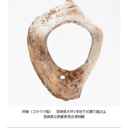
貝輪（ゴホウラ製） 宮崎県大坪1号地下式横穴墓出土
宮崎県立西都原考古博物館