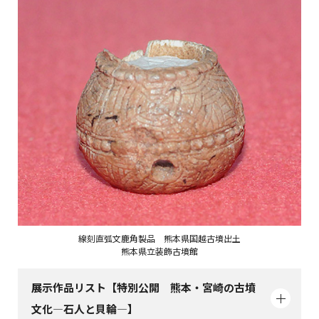
線刻直弧文鹿角製品 熊本県国越古墳出土
熊本県立装飾古墳館
展示作品リスト【特別公開 熊本・宮崎の古墳
文化―石人と貝輪―】