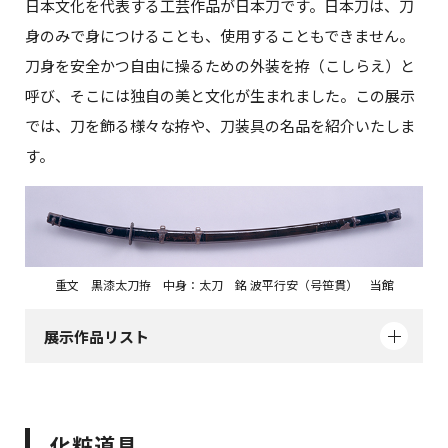
日本文化を代表する工芸作品が日本刀です。日本刀は、刀
身のみで身につけることも、使用することもできません。
刀身を安全かつ自由に操るための外装を拵（こしらえ）と
呼び、そこには独自の美と文化が生まれました。この展示
では、刀を飾る様々な拵や、刀装具の名品を紹介いたしま
す。
重文 黒漆太刀拵 中身：太刀 銘 波平行安（号笹貫） 当館
展示作品リスト
化粧道具