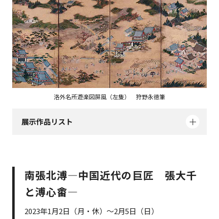
洛外名所遊楽図屏風（左隻） 狩野永徳筆
展示作品リスト
南張北溥―中国近代の巨匠 張大千
と溥心畬―
2023年1月2日（月・休）～2月5日（日）