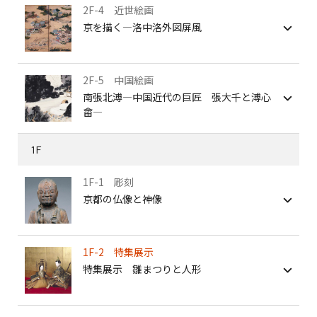
2F-4 近世絵画
京を描く―洛中洛外図屏風
2F-5 中国絵画
南張北溥―中国近代の巨匠 張大千と溥心
畬―
1F
1F-1 彫刻
京都の仏像と神像
1F-2 特集展示
特集展示 雛まつりと人形