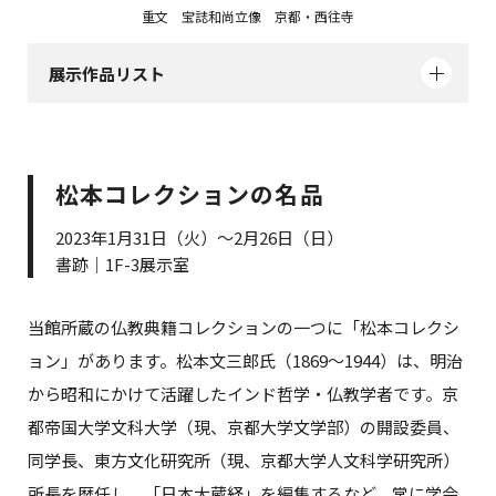
重文 宝誌和尚立像 京都・西往寺
展示作品リスト
松本コレクションの名品
2023年1月31日（火）～2月26日（日）
書跡｜1F-3展示室
当館所蔵の仏教典籍コレクションの一つに「松本コレクシ
ョン」があります。松本文三郎氏（1869～1944）は、明治
から昭和にかけて活躍したインド哲学・仏教学者です。京
都帝国大学文科大学（現、京都大学文学部）の開設委員、
同学長、東方文化研究所（現、京都大学人文科学研究所）
所長を歴任し、「日本大蔵経」を編集するなど、常に学会