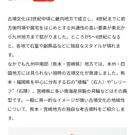
古墳文化は3世紀中頃に畿内地方で成立し、4世紀までに前
方後円墳や居宅をはじめとする共通性の高い要素が東北か
ら九州地方まで拡がりました。ところが5～6世紀になる
と、各地で石室や副葬品などに独自なスタイルが現れま
す。
なかでも九州中南部（熊本・宮崎県）地方では、本州・四
国地方には見られない独特の古墳文化が発達しました。熊
本・福岡県を中心に分布する石の“埴輪”（石人）や“レリー
フ”（石障）、宮崎県に多い南海産貝製の貝輪などはその典
型です。一般に斉一的なイメージが強い古墳文化の地域性
について、熊本・宮崎地方の独自な考古資料をご紹介しま
す。