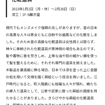
2023年1月2日（月・休）～2月26日（日）
漆工｜1F-6展示室
現代でもメンズメイク復興の兆しがありますが、昔の日本
の高貴な人々は男女ともに白粉やお歯黒などの化粧をしま
した。そのため昔の高級な化粧道具は女性用とは限らず、
神々に奉納された化粧道具が男神用の場合もあるのです。
髪や着物に香を焚きしめ、上等な油や目の細かい櫛を使っ
て髪を整えるために、それぞれ専門の道具を揃えました。
木製品を最高級に飾る場合、日本では漆を塗った上に金銀
の粒を用いて文様を描く蒔絵という技法を用いました。江
戸時代になると、町人階級にも裕福な人々が現れ、娘たち
の嫁入り道具として、公家や武家に倣った蒔絵の調度を持
たせることがありました。きらびやかな蒔絵の化粧道具
は、町娘たちのあこがれの品だったはずです。