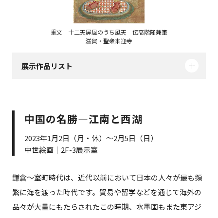
重文 十二天屏風のうち風天 伝高階隆兼筆
滋賀・聖衆来迎寺
展示作品リスト
中国の名勝―江南と西湖
2023年1月2日（月・休）～2月5日（日）
中世絵画｜2F-3展示室
鎌倉～室町時代は、近代以前において日本の人々が最も頻
繁に海を渡った時代です。貿易や留学などを通じて海外の
品々が大量にもたらされたこの時期、水墨画もまた東アジ