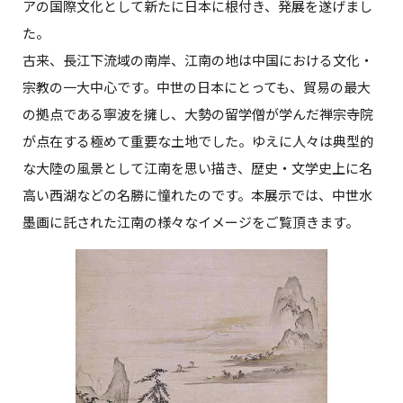
アの国際文化として新たに日本に根付き、発展を遂げまし
た。
古来、長江下流域の南岸、江南の地は中国における文化・
宗教の一大中心です。中世の日本にとっても、貿易の最大
の拠点である寧波を擁し、大勢の留学僧が学んだ禅宗寺院
が点在する極めて重要な土地でした。ゆえに人々は典型的
な大陸の風景として江南を思い描き、歴史・文学史上に名
高い西湖などの名勝に憧れたのです。本展示では、中世水
墨画に託された江南の様々なイメージをご覧頂きます。