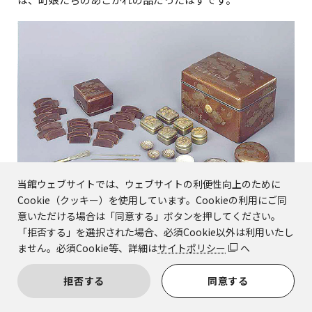
当館ウェブサイトでは、ウェブサイトの利便性向上のために
Cookie（クッキー）を使用しています。Cookieの利用にご同
意いただける場合は「同意する」ボタンを押してください。
国宝 籬菊蒔絵手箱 内容品共 和歌山・熊野速玉大社
国宝 籬菊蒔絵櫛箱 和歌山・熊野速玉大社
「拒否する」を選択された場合、必須Cookie以外は利用いたし
ません。必須Cookie等、詳細は
サイトポリシー
へ
展示作品リスト
拒否する
同意する