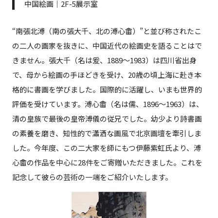
中国絵画｜2F-5展示室
“南張北溥（南の張大千、北の溥心畬）”と並び称されたこ
の二人の画家を抜きに、中国近代の絵画史を語ることはで
きません。張大千（名は爰、1889～1983）は四川省出身
で、母から絵画の手ほどきを受け、20歳の頃上海に赴き本
格的に書画を学びました。国際的に活躍し、いまも世界的
評価を受けています。溥心畬（名は儒、1896～1963）は、
清の皇族で最後の皇帝溥儀の従兄でした。幼少より詩書画
の素養を磨き、知性的で瀟洒な画風で北京画壇を牽引しま
した。今年度、この二大家を師にもつ伊藤紫虹氏より、溥
心畬の作品を中心に28件をご寄贈いただきました。これを
記念して彼らの芸術の一端をご紹介いたします。