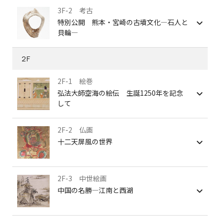
3F-2 考古
特別公開 熊本・宮崎の古墳文化―石人と
貝輪―
2F
2F-1 絵巻
弘法大師空海の絵伝 生誕1250年を記念
して
2F-2 仏画
十二天屏風の世界
2F-3 中世絵画
中国の名勝―江南と西湖