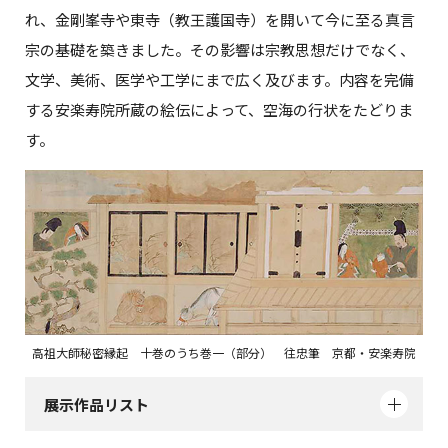
れ、金剛峯寺や東寺（教王護国寺）を開いて今に至る真言
宗の基礎を築きました。その影響は宗教思想だけでなく、
文学、美術、医学や工学にまで広く及びます。内容を完備
する安楽寿院所蔵の絵伝によって、空海の行状をたどりま
す。
高祖大師秘密縁起 十巻のうち巻一（部分） 往忠筆 京都・安楽寿院
展示作品リスト