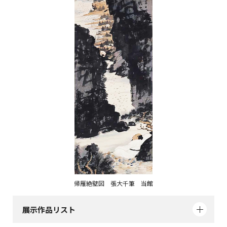
帰雁絶壁図 張大千筆 当館
展示作品リスト