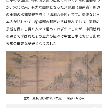
が、宋代以来、有力な画題となった洞庭湖（湖南省）周辺
の季節の水郷景観を描く「瀟湘八景図」です。寧波など日
本人が訪れやすい沿岸部の都市からは離れており、実際の
景観を目にし得た人々は極めてわずかでしたが、中国絵画
を通じて学ばれたその風光の描写は中世日本における山水
表現の重要な基礎となりました。
重文 瀟湘八景図屏風（右隻） 京都・妙心寺