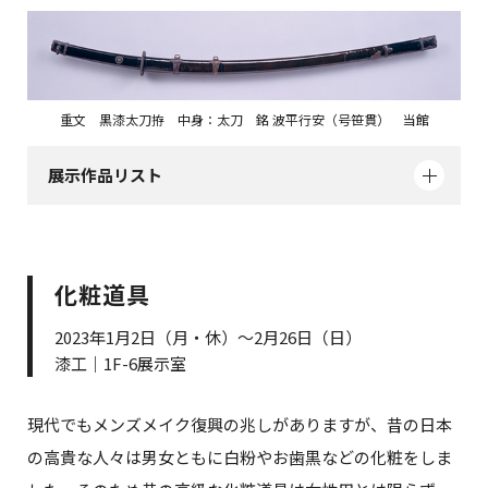
重文 黒漆太刀拵 中身：太刀 銘 波平行安（号笹貫） 当館
展示作品リスト
化粧道具
2023年1月2日（月・休）～2月26日（日）
漆工｜1F-6展示室
現代でもメンズメイク復興の兆しがありますが、昔の日本
の高貴な人々は男女ともに白粉やお歯黒などの化粧をしま