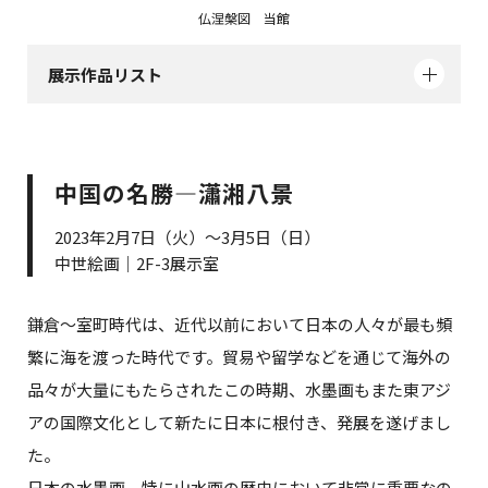
仏涅槃図 当館
展示作品リスト
中国の名勝―瀟湘八景
2023年2月7日（火）～3月5日（日）
中世絵画｜2F-3展示室
鎌倉～室町時代は、近代以前において日本の人々が最も頻
繁に海を渡った時代です。貿易や留学などを通じて海外の
品々が大量にもたらされたこの時期、水墨画もまた東アジ
アの国際文化として新たに日本に根付き、発展を遂げまし
た。
日本の水墨画、特に山水画の歴史において非常に重要なの