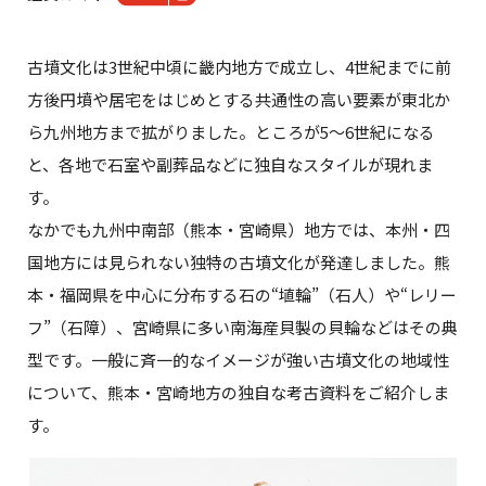
古墳文化は3世紀中頃に畿内地方で成立し、4世紀までに前
方後円墳や居宅をはじめとする共通性の高い要素が東北か
ら九州地方まで拡がりました。ところが5～6世紀になる
と、各地で石室や副葬品などに独自なスタイルが現れま
す。
なかでも九州中南部（熊本・宮崎県）地方では、本州・四
国地方には見られない独特の古墳文化が発達しました。熊
本・福岡県を中心に分布する石の“埴輪”（石人）や“レリー
フ”（石障）、宮崎県に多い南海産貝製の貝輪などはその典
型です。一般に斉一的なイメージが強い古墳文化の地域性
について、熊本・宮崎地方の独自な考古資料をご紹介しま
す。