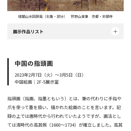
楼閣山水図屏風（右隻・部分） 狩野山楽筆 京都・妙顕寺
展示作品リスト
中国の指頭画
2023年2月7日（火）～3月5日（日）
中国絵画｜2F-5展示室
指頭画（指画、指墨ともいう）とは、筆の代わりに手指や
爪を使って墨を扱い、描かれた絵画のことを言います。記
録の上では唐時代から行われていたようですが、画法とし
ては清時代の高其佩（1660～1734）が確立しました。高其