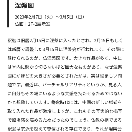
涅槃図
2023年2月7日（火）～3月5日（日）
仏画｜2F-2展示室
釈迦は旧暦2月15日に涅槃に入ったとされ、2月15日もしく
は新暦で調整した3月15日に涅槃会が行われます。その際に
懸けられるのが、仏涅槃図です。大きな作品が多く、中に
は堂内に懸かり切らないほど巨大なものがあり、なぜ涅槃
図にかほどの大きさが必要とされたかは、実は悩ましい問
題です。最近は、バーチャルリアリティというか、見る人
に自分もその場にいるような共感を持たせるためではない
かと想像しています。鎌倉時代には、中国の新しい様式を
取り入れた作品が激増しますが、これもその写実的な描写
で臨場感を高めるためだったのでしょう。仏教の祖である
釈迦は宗派を越えて尊信される存在であり、それが涅槃会