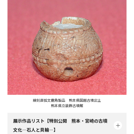
線刻直弧文鹿角製品 熊本県国越古墳出土
熊本県立装飾古墳館
展示作品リスト【特別公開 熊本・宮崎の古墳
文化―石人と貝輪―】