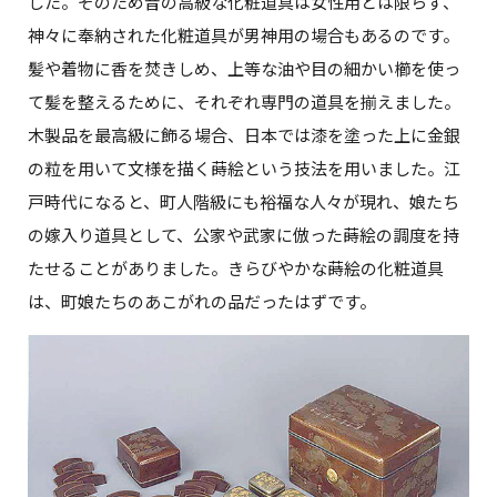
した。そのため昔の高級な化粧道具は女性用とは限らず、
神々に奉納された化粧道具が男神用の場合もあるのです。
髪や着物に香を焚きしめ、上等な油や目の細かい櫛を使っ
て髪を整えるために、それぞれ専門の道具を揃えました。
木製品を最高級に飾る場合、日本では漆を塗った上に金銀
の粒を用いて文様を描く蒔絵という技法を用いました。江
戸時代になると、町人階級にも裕福な人々が現れ、娘たち
の嫁入り道具として、公家や武家に倣った蒔絵の調度を持
たせることがありました。きらびやかな蒔絵の化粧道具
は、町娘たちのあこがれの品だったはずです。