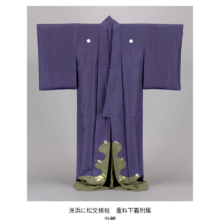
洲浜に松文様袷 重ね下着附属
当館