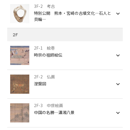
3F-2 考古
特別公開 熊本・宮崎の古墳文化―石人と
貝輪―
2F
2F-1 絵巻
時宗の祖師絵伝
2F-2 仏画
涅槃図
2F-3 中世絵画
中国の名勝―瀟湘八景