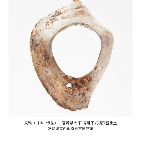
貝輪（ゴホウラ製） 宮崎県大坪1号地下式横穴墓出土
宮崎県立西都原考古博物館