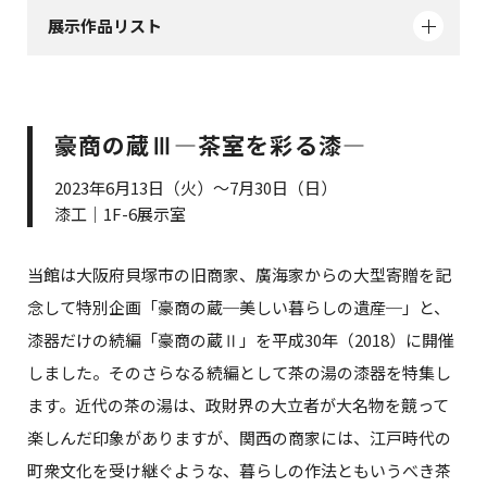
展示作品リスト
豪商の蔵Ⅲ―茶室を彩る漆―
2023年6月13日（火）～7月30日（日）
漆工｜1F-6展示室
当館は大阪府貝塚市の旧商家、廣海家からの大型寄贈を記
念して特別企画「豪商の蔵─美しい暮らしの遺産─」と、
漆器だけの続編「豪商の蔵Ⅱ」を平成30年（2018）に開催
しました。そのさらなる続編として茶の湯の漆器を特集し
ます。近代の茶の湯は、政財界の大立者が大名物を競って
楽しんだ印象がありますが、関西の商家には、江戸時代の
町衆文化を受け継ぐような、暮らしの作法ともいうべき茶