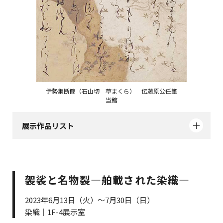
伊勢集断簡（石山切 草まくら） 伝藤原公任筆
当館
展示作品リスト
袈裟と名物裂―舶載された染織―
2023年6月13日（火）～7月30日（日）
染織｜1F-4展示室