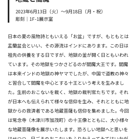
2023年6月13日（火）～9月18日（月・祝）
彫刻｜1F-1展示室
日本の夏の風物詩ともいえる「お盆」ですが、もともとは
盂蘭盆会といい、その源流はインドにあります。この日は
祖先の供養をする日ですが、地獄の釜が開く日ともいわれ
ています。その地獄をつかさどるのが閻魔大王です。閻魔
は本来インドの地獄の神ヤマでしたが、中国で道教の神々
と習合して閻魔を中心とする十王という考えを生みまし
た。生前のおこないを裁く、地獄の裁判官たちです。それ
が日本へも伝えられて様々な信仰を生み、それとともに地
獄からの救済者である地蔵菩薩も信仰を集めました。今回
は常念寺（木津川市加茂町）の十王像とともに、大小様々
な地蔵菩薩像を展示いたします。恐ろしい地獄へと思いを
はせつつ、日ごろのおこないをふりかえってみてはいかが