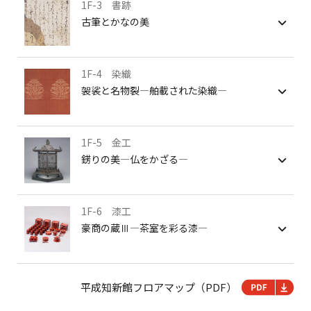
1F-3 書跡
古筆とかなの美
1F-4 染織
袈裟と名物裂―舶載された染織―
1F-5 金工
錺りの美―仏をかざる―
1F-6 漆工
豪商の蔵Ⅲ―茶室を彩る漆―
平成知新館フロアマップ（PDF）