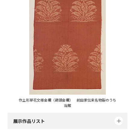
作土形草花文様金襴（鶏頭金襴） 前田家伝来名物裂のうち
当館
展示作品リスト