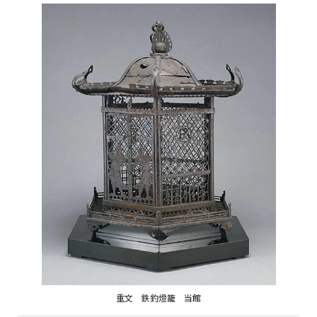
重文 鉄釣燈籠 当館