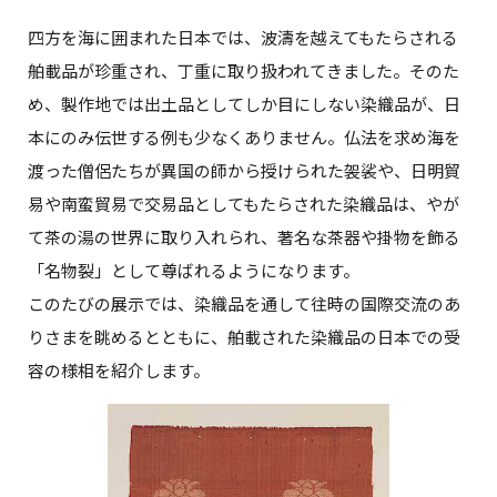
四方を海に囲まれた日本では、波濤を越えてもたらされる
舶載品が珍重され、丁重に取り扱われてきました。そのた
め、製作地では出土品としてしか目にしない染織品が、日
本にのみ伝世する例も少なくありません。仏法を求め海を
渡った僧侶たちが異国の師から授けられた袈裟や、日明貿
易や南蛮貿易で交易品としてもたらされた染織品は、やが
て茶の湯の世界に取り入れられ、著名な茶器や掛物を飾る
「名物裂」として尊ばれるようになります。
このたびの展示では、染織品を通して往時の国際交流のあ
りさまを眺めるとともに、舶載された染織品の日本での受
容の様相を紹介します。