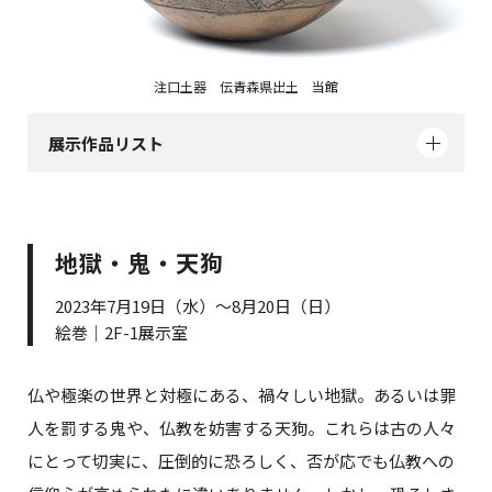
注口土器 伝青森県出土 当館
展示作品リスト
地獄・鬼・天狗
2023年7月19日（水）～8月20日（日）
絵巻｜2F-1展示室
仏や極楽の世界と対極にある、禍々しい地獄。あるいは罪
人を罰する鬼や、仏教を妨害する天狗。これらは古の人々
にとって切実に、圧倒的に恐ろしく、否が応でも仏教への