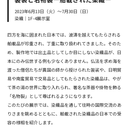
2023年6月13日（火）～7月30日（日）
染織｜1F-4展示室
四方を海に囲まれた日本では、波濤を越えてもたらされる
舶載品が珍重され、丁重に取り扱われてきました。そのた
め、製作地では出土品としてしか目にしない染織品が、日
本にのみ伝世する例も少なくありません。仏法を求め海を
渡った僧侶たちが異国の師から授けられた袈裟や、日明貿
易や南蛮貿易で交易品としてもたらされた染織品は、やが
て茶の湯の世界に取り入れられ、著名な茶器や掛物を飾る
「名物裂」として尊ばれるようになります。
このたびの展示では、染織品を通して往時の国際交流のあ
りさまを眺めるとともに、舶載された染織品の日本での受
容の様相を紹介します。