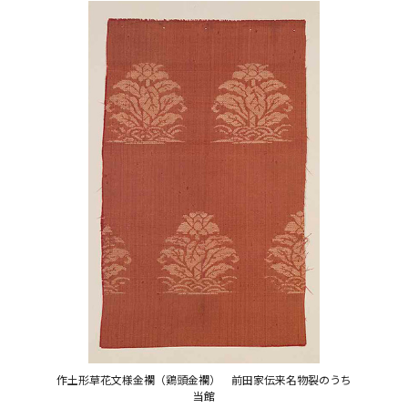
作土形草花文様金襴（鶏頭金襴） 前田家伝来名物裂のうち
当館