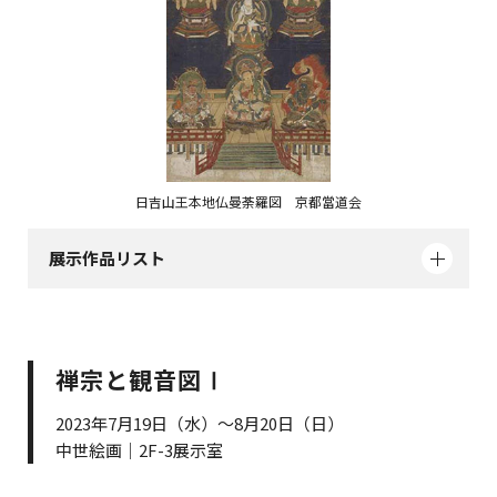
日吉山王本地仏曼荼羅図 京都當道会
展示作品リスト
禅宗と観音図Ⅰ
2023年7月19日（水）～8月20日（日）
中世絵画｜2F-3展示室