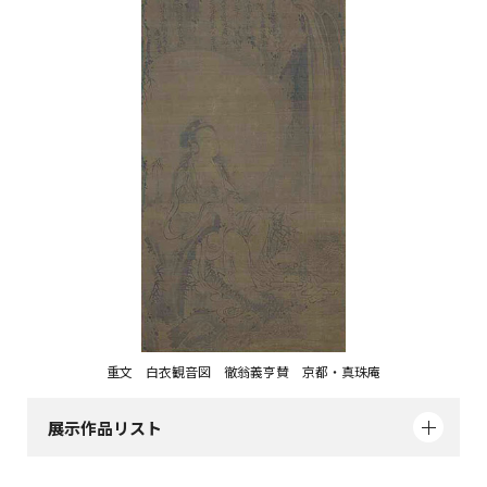
重文 白衣観音図 徹翁義亨賛 京都・真珠庵
展示作品リスト