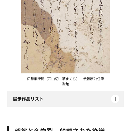
伊勢集断簡（石山切 草まくら） 伝藤原公任筆
当館
展示作品リスト
袈裟と名物裂―舶載された染織―