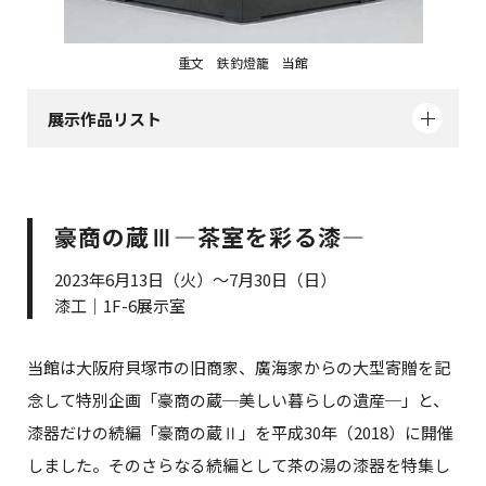
重文 鉄釣燈籠 当館
展示作品リスト
豪商の蔵Ⅲ―茶室を彩る漆―
2023年6月13日（火）～7月30日（日）
漆工｜1F-6展示室
当館は大阪府貝塚市の旧商家、廣海家からの大型寄贈を記
念して特別企画「豪商の蔵─美しい暮らしの遺産─」と、
漆器だけの続編「豪商の蔵Ⅱ」を平成30年（2018）に開催
しました。そのさらなる続編として茶の湯の漆器を特集し