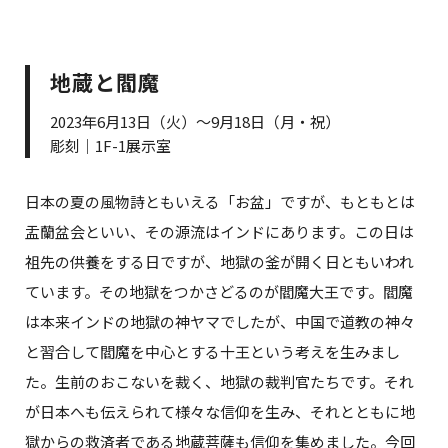
地蔵と閻魔
2023年6月13日（火）～9月18日（月・祝）
彫刻｜1F-1展示室
日本の夏の風物詩ともいえる「お盆」ですが、もともとは
盂蘭盆会といい、その源流はインドにあります。この日は
祖先の供養をする日ですが、地獄の釜が開く日ともいわれ
ています。その地獄をつかさどるのが閻魔大王です。閻魔
は本来インドの地獄の神ヤマでしたが、中国で道教の神々
と習合して閻魔を中心とする十王という考えを生みまし
た。生前のおこないを裁く、地獄の裁判官たちです。それ
が日本へも伝えられて様々な信仰を生み、それとともに地
獄からの救済者である地蔵菩薩も信仰を集めました。今回