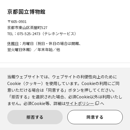
京都国立博物館
〒605-0931
京都市東山区茶屋町527
TEL：075-525-2473（テレホンサービス）
休館日
：月曜日（祝日・休日の場合は開館、
翌火曜日休館）／年末年始／他
プレスの方へ
サイトポリシー
当館ウェブサイトでは、ウェブサイトの利便性向上のために
Cookie（クッキー）を使用しています。Cookieの利用にご同
入札・契約情報
ウェブアクセシビリティ
意いただける場合は「同意する」ボタンを押してください。
採用情報
特定商取引法に基づく表記
「拒否する」を選択された場合、必須Cookie以外は利用いたし
メールマガジン
関連リンク
ません。必須Cookie等、詳細は
サイトポリシー
へ
ご意見・ご感想
サイトマップ
拒否する
同意する