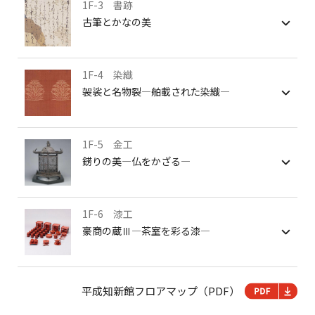
1F-3 書跡
古筆とかなの美
1F-4 染織
袈裟と名物裂―舶載された染織―
1F-5 金工
錺りの美―仏をかざる―
1F-6 漆工
豪商の蔵Ⅲ―茶室を彩る漆―
平成知新館フロアマップ（PDF）