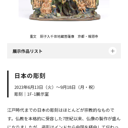
重文 厨子入千体地蔵菩薩像 京都・報恩寺
展示作品リスト
日本の彫刻
2023年6月13日（火）～9月18日（月・祝）
彫刻｜1F-1展示室
江戸時代までの日本の彫刻はほとんどが宗教的なもので
す。仏教を本格的に受容した7世紀以来、仏像の製作が盛ん
になりましたが、姿形はインドから中国を経由して伝わっ