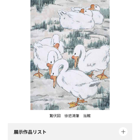
鵞伏図 徐悲鴻筆 当館
展示作品リスト