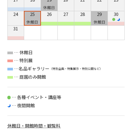
休館日
24
25
26
27
28
29
30
休館日
休館日
31
… 休館日
… 特別展
…名品ギャラリー
（特別企画・特集展示・特別公開など）
… 庭園のみ開館
… 各種イベント・講座等
… 夜間開館
休館日・開館時間・観覧料