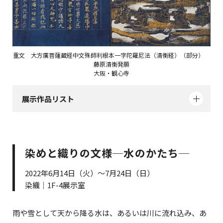
重文 大方廣菩薩蔵経中文殊師利根本一字陀羅尼法（清衡経）（部分）
藤原清衡発願
大阪・観心寺
展示作品リスト
染めと織りの文様─水のかたち─
2022年6月14日（火）～7月24日（日）
染織｜1F-4展示室
雨や雪として天から降る水は、あるいは川に流れ込み、あ