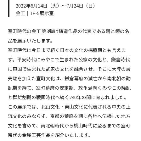
2022年6月14日（火）～7月24日（日）
金工｜1F-5展示室
室町時代の金工 第3弾は鋳造作品の代表である磬と鏡の名
品を展示いたします。
室町時代は今日まで続く日本の文化の揺籃期とも言えま
す。平安時代にみやこで生まれた公家の文化と、鎌倉時代
に東国で生まれた武家の文化を融合させ、そこに大陸の最
先端を加えた室町文化は、鎌倉幕府の滅亡から南北朝の動
乱期を経て、室町幕府の安定期、政争渦巻くみやこの騒乱
と群雄割拠の戦国時代へ続く240年の間に育まれました。
この展示では、北山文化・東山文化に代表される中央の上
流文化のみならず、京都の荒廃を期に各地へ伝播した地方
文化を含めて、南北朝時代から桃山時代に至るまでの室町
時代の金属工芸作品を紹介いたします。