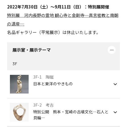
2022年7月30日（土）～9月11日（日）：特別展開催
特別展 河内長野の霊地 観心寺と金剛寺─真言密教と南朝
の遺産─
名品ギャラリー（平常展示）は休止いたします。
展示室・展示テーマ
3F
3F-1 陶磁
日本と東洋のやきもの
3F-2 考古
特別公開 熊本・宮崎の古墳文化―石人と
貝輪―