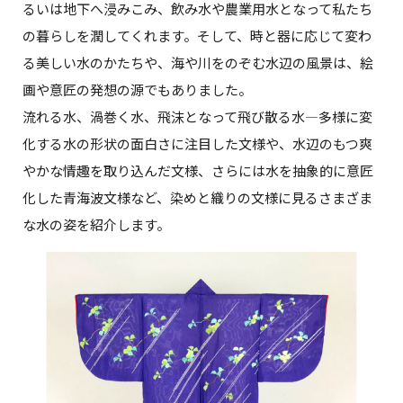
るいは地下へ浸みこみ、飲み水や農業用水となって私たち
の暮らしを潤してくれます。そして、時と器に応じて変わ
る美しい水のかたちや、海や川をのぞむ水辺の風景は、絵
画や意匠の発想の源でもありました。
流れる水、渦巻く水、飛沫となって飛び散る水―多様に変
化する水の形状の面白さに注目した文様や、水辺のもつ爽
やかな情趣を取り込んだ文様、さらには水を抽象的に意匠
化した青海波文様など、染めと織りの文様に見るさまざま
な水の姿を紹介します。