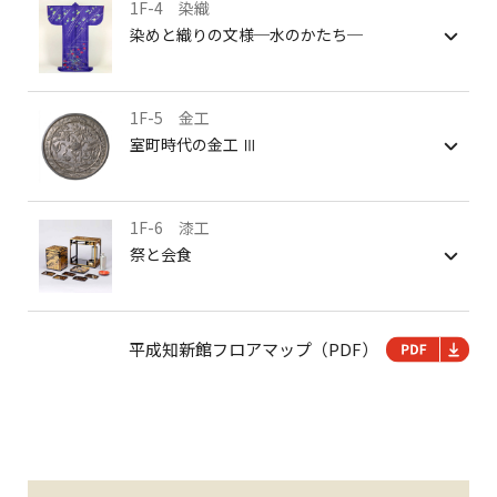
1F-4 染織
染めと織りの文様─水のかたち─
1F-5 金工
室町時代の金工 Ⅲ
1F-6 漆工
祭と会食
平成知新館フロアマップ（PDF）