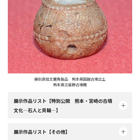
線刻直弧文鹿角製品 熊本県国越古墳出土
熊本県立装飾古墳館
展示作品リスト【特別公開 熊本・宮崎の古墳
文化―石人と貝輪―】
展示作品リスト【その他】