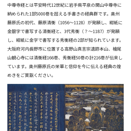
中尊寺経とは平安時代12世紀に岩手県平泉の関山中尊寺に
納められた1部5000巻を超える手書きの経典群です。奥州
藤原氏の初代、藤原清衡（1056～1128）が発願し、紺紙に
金銀字で書写する清衡経と、3代秀衡（？～1187）が発願
し、紺紙に金字で書写する秀衡経の2部が知られています。
大阪府河内長野市に位置する高野山真言宗遺跡本山、檜尾
山観心寺には清衡経166巻、秀衡経50巻の計216巻が伝来し
ています。奥州藤原氏の栄華と信仰を今に伝える経典の煌
めきをご賞翫ください。