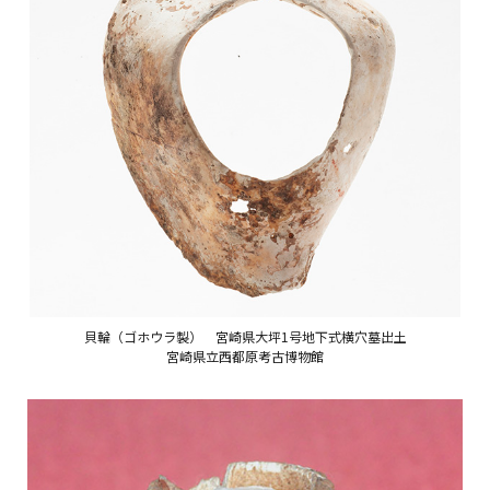
貝輪（ゴホウラ製） 宮崎県大坪1号地下式横穴墓出土
宮崎県立西都原考古博物館