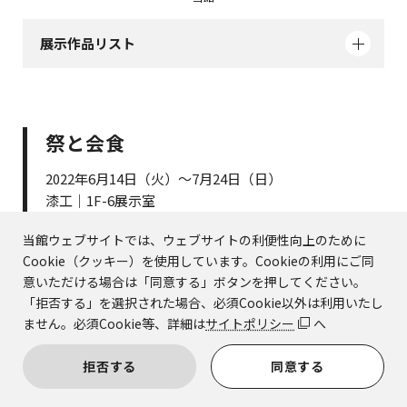
展示作品リスト
祭と会食
2022年6月14日（火）～7月24日（日）
漆工｜1F-6展示室
当館ウェブサイトでは、ウェブサイトの利便性向上のために
神道では、神事の後にお供えの酒や食物をおろして神々と
Cookie（クッキー）を使用しています。Cookieの利用にご同
人々が飲食をともにする宴会行事（直会）があります。仏
意いただける場合は「同意する」ボタンを押してください。
「拒否する」を選択された場合、必須Cookie以外は利用いたし
教でも仏前に食事を供え、また法要のおりに檀家や信者が
ません。必須Cookie等、詳細は
サイトポリシー
へ
僧侶とともにする食事（斎）があります。一部の禅宗寺院
では、寺を開いた祖師の供養に食事やお茶を捧げてともに
拒否する
同意する
いただく儀礼（四ッ頭茶礼）が伝わります。いずれの食事