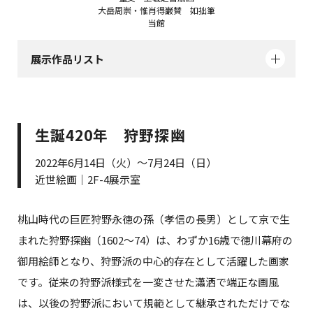
大岳周崇・惟肖得巌賛 如拙筆
当館
展示作品リスト
生誕420年 狩野探幽
2022年6月14日（火）～7月24日（日）
近世絵画｜2F-4展示室
桃山時代の巨匠狩野永徳の孫（孝信の長男）として京で生
まれた狩野探幽（1602～74）は、わずか16歳で徳川幕府の
御用絵師となり、狩野派の中心的存在として活躍した画家
です。従来の狩野派様式を一変させた瀟洒で端正な画風
は、以後の狩野派において規範として継承されただけでな