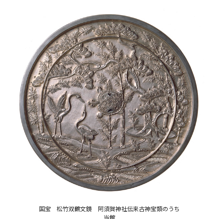
国宝 松竹双鶴文鏡 阿須賀神社伝来古神宝類のうち
当館