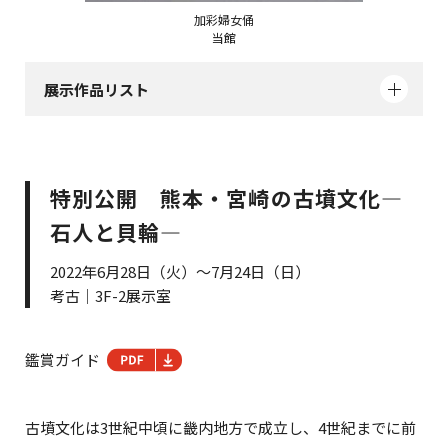
加彩婦女俑
当館
展示作品リスト
特別公開 熊本・宮崎の古墳文化―
石人と貝輪―
2022年6月28日（火）～7月24日（日）
考古｜3F-2展示室
鑑賞ガイド
古墳文化は3世紀中頃に畿内地方で成立し、4世紀までに前