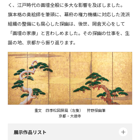
く、江戸時代の画壇全般に多大な影響を及ぼしました。
旗本格の奥絵師を筆頭に、幕府の権力機構に対応した流派
組織の整備にも腐心した探幽は、後世、岡倉天心をして
「画壇の家康」と言わしめました。その探幽の仕事を、生
誕の地、京都から振り返ります。
重文 四季松図屏風（左隻） 狩野探幽筆
京都・大徳寺
展示作品リスト