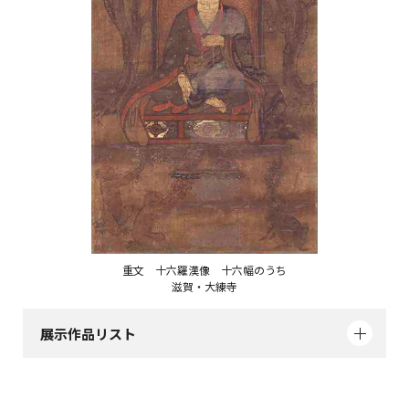
重文 十六羅漢像 十六幅のうち
滋賀・大練寺
展示作品リスト