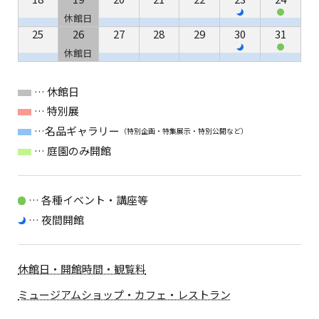
休館日
25
26
27
28
29
30
31
休館日
… 休館日
… 特別展
…名品ギャラリー
（特別企画・特集展示・特別公開など）
… 庭園のみ開館
… 各種イベント・講座等
… 夜間開館
休館日・開館時間・観覧料
ミュージアムショップ・カフェ・レストラン