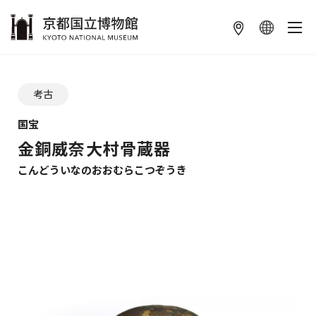
本文へ
ギャラリーをスキップする
考古
国宝
金銅威奈大村骨蔵器
こんどういなのおおむらこつぞうき