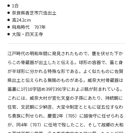
1合
奈良県香芝市穴虫出土
高24.2cm
飛鳥時代 707年
大阪・四天王寺
江戸時代の明和年間に発見されたもので、甕を伏せた下か
らこの骨蔵器が出土したと伝える。球形の容器で、蓋と身
が半球形に分かれる特殊な形である。よく似たものに佐賀
県出土と伝えられる無銘のものがある。威奈大村骨蔵器は
蓋裏に1行10字詰め39行391字におよぶ銘が刻まれている。
これには、威奈大村が宣化天皇の子孫にあたり、持統朝に
任官、文武朝に少納言、大宝令制定とともに従五位すなわ
ち貴族に列せられ、慶雲2年（705）に越後守に任ぜられる
が、
同4年（707）
に任地で歿したこと、そして故郷の大和