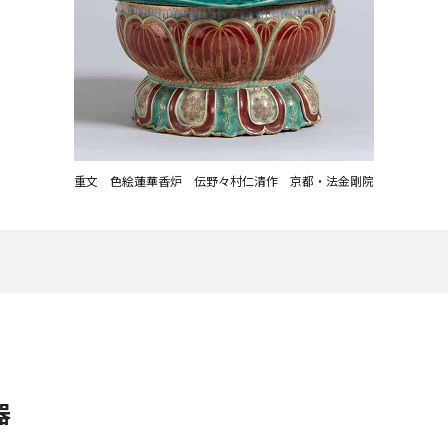
重文 色絵蓮華香炉 伝野々村仁清作 京都・法金剛院
器