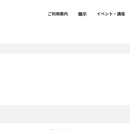
展示
ご利用案内
イベント・講座
で学ぶ・楽しむ
ーシップ
おうちで学ぶ・楽しむ
ボランティア
ダー
覧
介
要
団体利用のご案内
館外での作品公開
館蔵品データベース
研究員紹介
・開館時間・観覧料
展示
拶
館内設備・バリアフリー情
建物概要
声ガイド
風会
鑑賞ガイド・ワークシー
京博ナビゲーター
立博物館メンバーズパス
ケジュール（PDF）
sに関する取り組み
ミュージアムショップ・カ
京博ものがたり
ュージアム・カート
ャンパスメンバーズ
博物館ディクショナリー
文化財ソムリエ
レストラン
クセス
像
ュージアムパートナー
京博オリジナルぬりえ
示
博庭園ナビ
グレゴリ青山の深掘り！
京博さんぽ
京都国立博物館だより
Kyoto National Museu
Newsletter