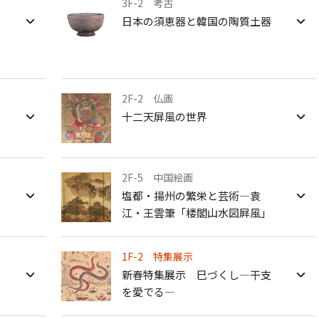
3F-2 考古
窯
日本の須恵器と韓国の陶質土器
よみものweb
る
2F-2 仏画
十二天屏風の世界
2F-5 中国絵画
塩都・揚州の繁栄と芸術―袁
江・王雲筆「楼閣山水図屛風」
1F-2 特集展示
新春特集展示 巳づくし—干支
を愛でる—