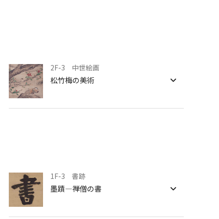
文化財に親しむ授業
2F-3 中世絵画
松竹梅の美術
1F-3 書跡
墨蹟―禅僧の書