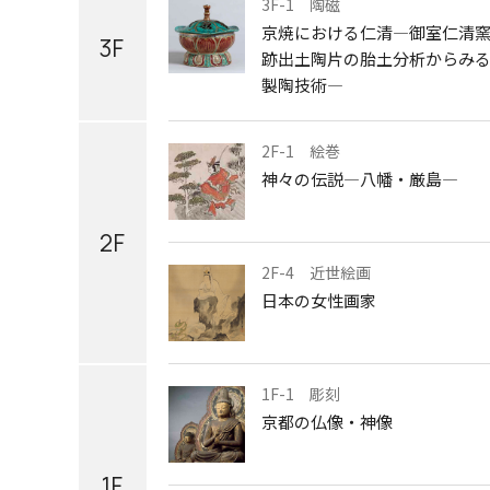
3F-1 陶磁
京焼における仁清―御室仁清
3F
跡出土陶片の胎土分析からみ
製陶技術―
2F-1 絵巻
神々の伝説—八幡・厳島—
2F
2F-4 近世絵画
日本の女性画家
1F-1 彫刻
京都の仏像・神像
1F