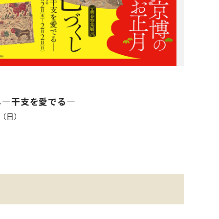
し—干支を愛でる—
日（日）