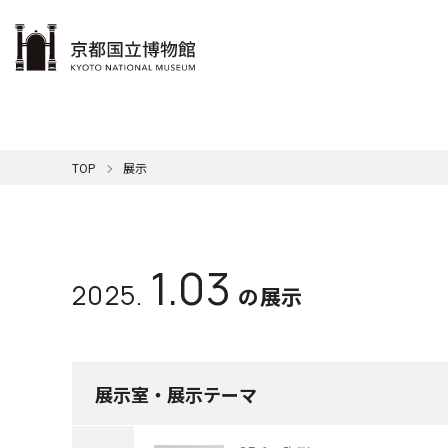
本文へ
ご利用案内
展示
学ぶ・楽しむ
コレクション
サポート
京博について
TOP
展示
博物館
メンバ
カレン
展示一
名品紹
館の概
休館日
本日の
館長挨
音
清
一覧はこちら
一覧はこちら
一覧はこちら
一覧はこちら
国
年間ス
SDG
ミ
キ
1.03
2025.
交通ア
映
ミ
屋外展
の展示
京
展示室・展示テーマ