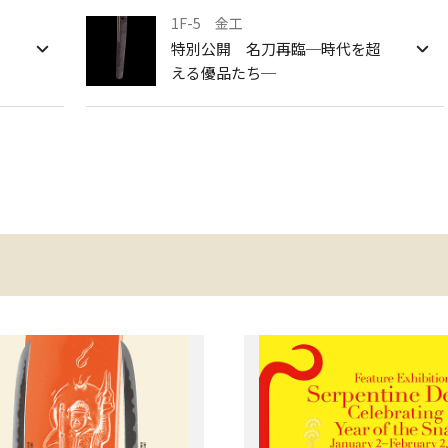
1F-5 金工
―
特別公開 名刀再臨─時代を超
える優品たち─