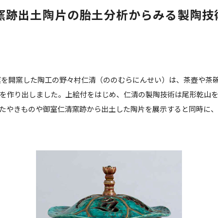
窯跡出土陶片の胎土分析からみる製陶技
御室窯を開窯した陶工の野々村仁清（ののむらにんせい）は、茶壺や
を作り出しました。上絵付をはじめ、仁清の製陶技術は尾形乾山
たやきものや御室仁清窯跡から出土した陶片を展示すると同時に、