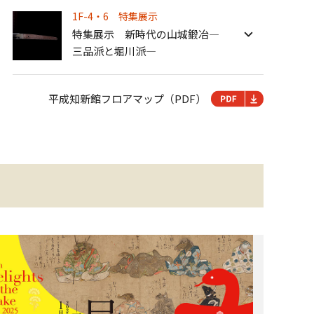
1F-4・6 特集展示
特集展示 新時代の山城鍛冶―
三品派と堀川派―
平成知新館フロアマップ（PDF）