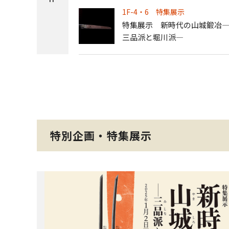
1F-4・6 特集展示
特集展示 新時代の山城鍛冶
三品派と堀川派―
特別企画・特集展示