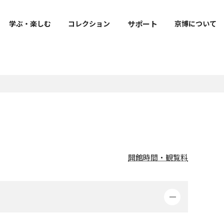
サポート
学ぶ・楽しむ
コレクション
京博について
出版・刊行物
寄附
ご来館の皆様へのお願い
明治古都館VR
京博公式キャラクター
トラりん公式サイト
報
よくあるご質問
ト
図録・目録・関連書籍等
寄附のお願い
フェ・
お知らせ
学叢
社寺調査報告
開館時間・観覧料
修理報告書
上野記念財団研究報告書
m
教育機関との連携