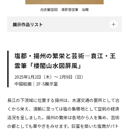
白衣観音図 清原雪信筆 当館
展示作品リスト
塩都・揚州の繁栄と芸術―袁江・王
雲筆「楼閣山水図屛風」
2025年1月2日（木）～ 2月9日（日）
中国絵画｜2F-5展示室
長江の下流域に位置する揚州は、水運交通の要所として古
くから栄え、清朝に至っては塩の集積地として空前の経済
活況を呈しました。揚州の繁栄は各地から人を集め、芸術
の都としても華やぎをみせます。巨富を築いた塩商がパト