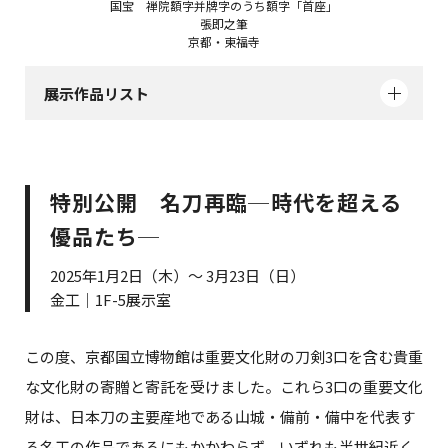
国宝 禅院額字并牌字のうち額字「首座」
張即之筆
京都・東福寺
展示作品リスト
特別公開 名刀再臨─時代を超える
優品たち─
2025年1月2日（木）～ 3月23日（日）
金工｜1F-5展示室
この度、京都国立博物館は重要文化財の刀剣3口を含む貴重
な文化財の寄贈と寄託を受けました。これら3口の重要文化
財は、日本刀の主要産地である山城・備前・備中を代表す
る名工の作品であるにもかかわらず、いずれも半世紀近く