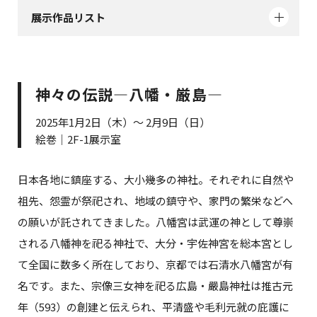
展示作品リスト
神々の伝説—八幡・厳島—
2025年1月2日（木）～ 2月9日（日）
絵巻｜2F-1展示室
日本各地に鎮座する、大小幾多の神社。それぞれに自然や
祖先、怨霊が祭祀され、地域の鎮守や、家門の繁栄などへ
の願いが託されてきました。八幡宮は武運の神として尊崇
される八幡神を祀る神社で、大分・宇佐神宮を総本宮とし
て全国に数多く所在しており、京都では石清水八幡宮が有
名です。また、宗像三女神を祀る広島・嚴島神社は推古元
年（593）の創建と伝えられ、平清盛や毛利元就の庇護に