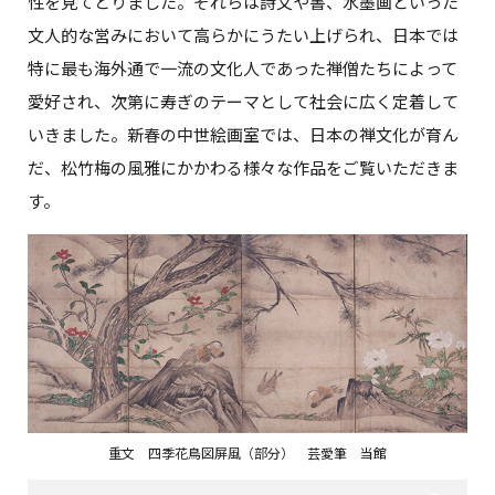
性を見てとりました。それらは詩文や書、水墨画といった
文人的な営みにおいて高らかにうたい上げられ、日本では
特に最も海外通で一流の文化人であった禅僧たちによって
愛好され、次第に寿ぎのテーマとして社会に広く定着して
いきました。新春の中世絵画室では、日本の禅文化が育ん
だ、松竹梅の風雅にかかわる様々な作品をご覧いただきま
す。
重文 四季花鳥図屏風（部分） 芸愛筆 当館