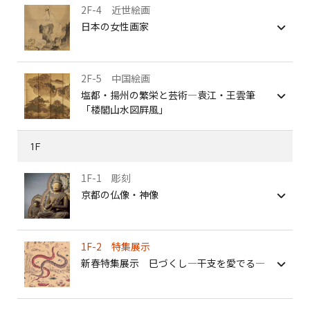
2F-4 近世絵画
日本の女性画家
2F-5 中国絵画
塩都・揚州の繁栄と芸術―袁江・王雲筆
「楼閣山水図屛風」
1F
1F-1 彫刻
京都の仏像・神像
1F-2 特集展示
新春特集展示 巳づくし—干支を愛でる—