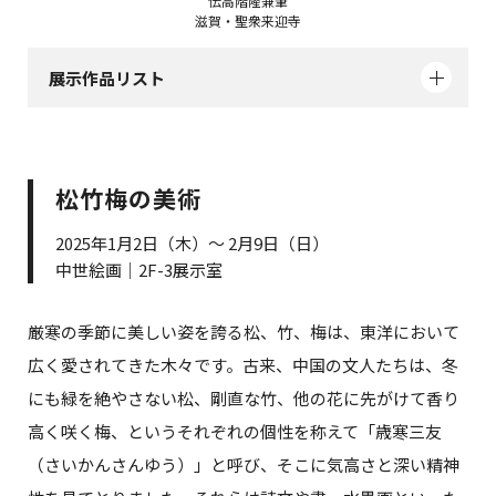
伝高階隆兼筆
滋賀・聖衆来迎寺
展示作品リスト
松竹梅の美術
2025年1月2日（木）～ 2月9日（日）
中世絵画｜2F-3展示室
厳寒の季節に美しい姿を誇る松、竹、梅は、東洋において
広く愛されてきた木々です。古来、中国の文人たちは、冬
にも緑を絶やさない松、剛直な竹、他の花に先がけて香り
高く咲く梅、というそれぞれの個性を称えて「歳寒三友
（さいかんさんゆう）」と呼び、そこに気高さと深い精神