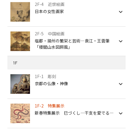
2F-4 近世絵画
日本の女性画家
2F-5 中国絵画
塩都・揚州の繁栄と芸術―袁江・王雲筆
「楼閣山水図屛風」
1F
1F-1 彫刻
京都の仏像・神像
1F-2 特集展示
新春特集展示 巳づくし—干支を愛でる—