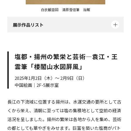
白衣観音図 清原雪信筆 当館
展示作品リスト
塩都・揚州の繁栄と芸術―袁江・王
雲筆「楼閣山水図屛風」
2025年1月2日（木）～ 2月9日（日）
中国絵画｜2F-5展示室
長江の下流域に位置する揚州は、水運交通の要所として古
くから栄え、清朝に至っては塩の集積地として空前の経済
活況を呈しました。揚州の繁栄は各地から人を集め、芸術
の都としても華やぎをみせます。巨富を築いた塩商がパト