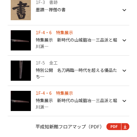
1F-3 書跡
墨蹟―禅僧の書
1F-4・6 特集展示
特集展示 新時代の山城鍛冶―三品派と堀
川派―
1F-5 金工
特別公開 名刀再臨─時代を超える優品た
ち─
1F-4・6 特集展示
特集展示 新時代の山城鍛冶―三品派と堀
川派―
平成知新館フロアマップ（PDF）