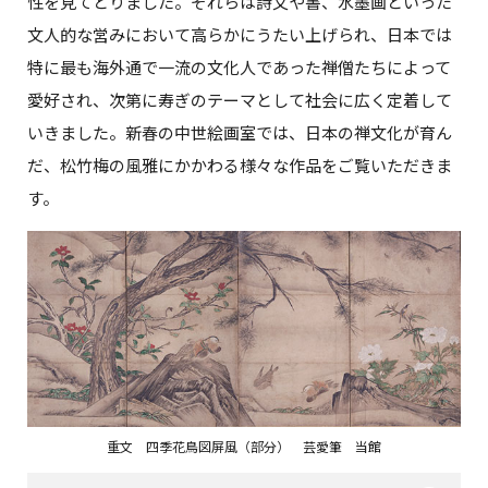
性を見てとりました。それらは詩文や書、水墨画といった
文人的な営みにおいて高らかにうたい上げられ、日本では
特に最も海外通で一流の文化人であった禅僧たちによって
愛好され、次第に寿ぎのテーマとして社会に広く定着して
いきました。新春の中世絵画室では、日本の禅文化が育ん
だ、松竹梅の風雅にかかわる様々な作品をご覧いただきま
す。
重文 四季花鳥図屏風（部分） 芸愛筆 当館