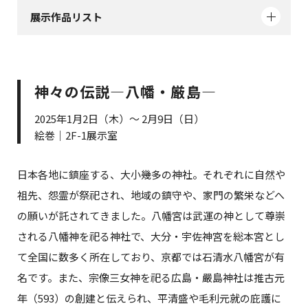
展示作品リスト
神々の伝説—八幡・厳島—
2025年1月2日（木）～ 2月9日（日）
絵巻｜2F-1展示室
日本各地に鎮座する、大小幾多の神社。それぞれに自然や
祖先、怨霊が祭祀され、地域の鎮守や、家門の繁栄などへ
の願いが託されてきました。八幡宮は武運の神として尊崇
される八幡神を祀る神社で、大分・宇佐神宮を総本宮とし
て全国に数多く所在しており、京都では石清水八幡宮が有
名です。また、宗像三女神を祀る広島・嚴島神社は推古元
年（593）の創建と伝えられ、平清盛や毛利元就の庇護に