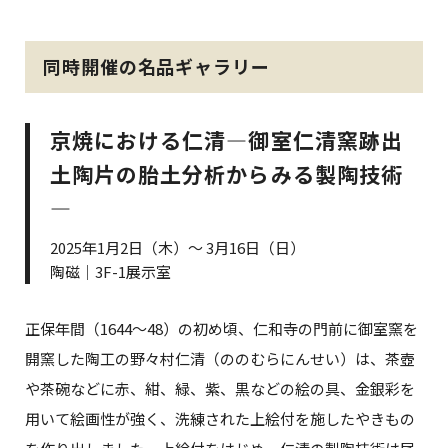
同時開催の名品ギャラリー
京焼における仁清―御室仁清窯跡出
土陶片の胎土分析からみる製陶技術
―
2025年1月2日（木）～ 3月16日（日）
陶磁｜3F-1展示室
正保年間（1644～48）の初め頃、仁和寺の門前に御室窯を
開窯した陶工の野々村仁清（ののむらにんせい）は、茶壺
や茶碗などに赤、紺、緑、紫、黒などの絵の具、金銀彩を
用いて絵画性が強く、洗練された上絵付を施したやきもの