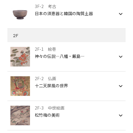
3F-2 考古
日本の須恵器と韓国の陶質土器
2F
2F-1 絵巻
神々の伝説—八幡・厳島—
2F-2 仏画
十二天屏風の世界
2F-3 中世絵画
松竹梅の美術