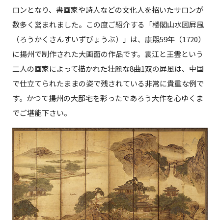
ロンとなり、書画家や詩人などの文化人を招いたサロンが
数多く営まれました。この度ご紹介する「楼閣山水図屛風
（ろうかくさんすいずびょうぶ）」は、康煕59年（1720）
に揚州で制作された大画面の作品です。袁江と王雲という
二人の画家によって描かれた壮麗な8曲1双の屛風は、中国
で仕立てられたままの姿で残されている非常に貴重な例で
す。かつて揚州の大邸宅を彩ったであろう大作を心ゆくま
でご堪能下さい。