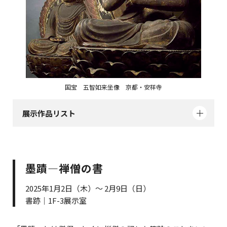
国宝 五智如来坐像 京都・安祥寺
展示作品リスト
墨蹟―禅僧の書
2025年1月2日（木）～ 2月9日（日）
書跡｜1F-3展示室