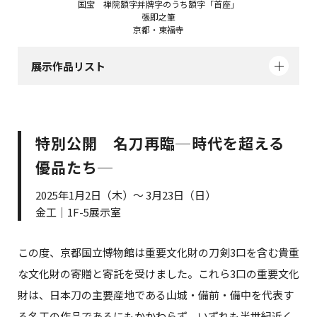
国宝 禅院額字并牌字のうち額字「首座」
張即之筆
京都・東福寺
展示作品リスト
特別公開 名刀再臨─時代を超える
優品たち─
2025年1月2日（木）～ 3月23日（日）
金工｜1F-5展示室
この度、京都国立博物館は重要文化財の刀剣3口を含む貴重
な文化財の寄贈と寄託を受けました。これら3口の重要文化
財は、日本刀の主要産地である山城・備前・備中を代表す
る名工の作品であるにもかかわらず、いずれも半世紀近く