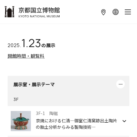
本文へ
1.23
2025.
の展示
開館時間・観覧料
展示室・展示テーマ
3F
3F-1 陶磁
京焼における仁清―御室仁清窯跡出土陶片
の胎土分析からみる製陶技術―