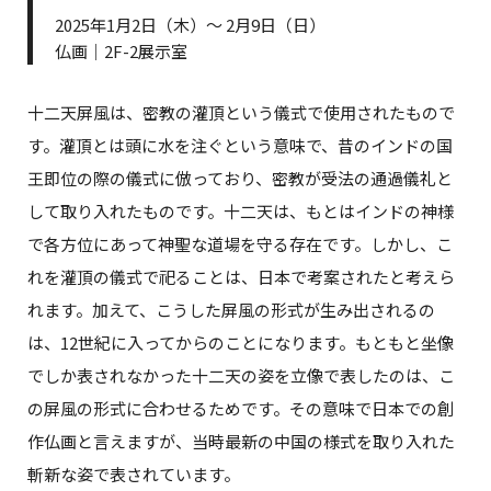
2025年1月2日（木）～ 2月9日（日）
仏画｜2F-2展示室
十二天屏風は、密教の灌頂という儀式で使用されたもので
す。灌頂とは頭に水を注ぐという意味で、昔のインドの国
王即位の際の儀式に倣っており、密教が受法の通過儀礼と
して取り入れたものです。十二天は、もとはインドの神様
で各方位にあって神聖な道場を守る存在です。しかし、こ
れを灌頂の儀式で祀ることは、日本で考案されたと考えら
れます。加えて、こうした屏風の形式が生み出されるの
は、12世紀に入ってからのことになります。もともと坐像
でしか表されなかった十二天の姿を立像で表したのは、こ
の屏風の形式に合わせるためです。その意味で日本での創
作仏画と言えますが、当時最新の中国の様式を取り入れた
斬新な姿で表されています。