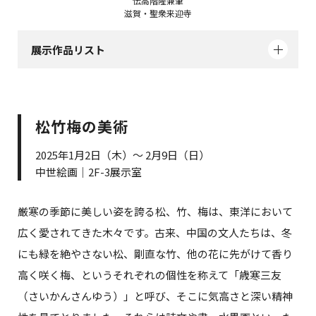
伝高階隆兼筆
滋賀・聖衆来迎寺
展示作品リスト
松竹梅の美術
2025年1月2日（木）～ 2月9日（日）
中世絵画｜2F-3展示室
厳寒の季節に美しい姿を誇る松、竹、梅は、東洋において
広く愛されてきた木々です。古来、中国の文人たちは、冬
にも緑を絶やさない松、剛直な竹、他の花に先がけて香り
高く咲く梅、というそれぞれの個性を称えて「歳寒三友
（さいかんさんゆう）」と呼び、そこに気高さと深い精神