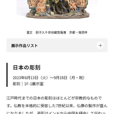
重文 厨子入千体地蔵菩薩像 京都・報恩寺
展示作品リスト
日本の彫刻
2023年6月13日（火）～9月18日（月・祝）
彫刻｜1F-1展示室
江戸時代までの日本の彫刻はほとんどが宗教的なもので
す。仏教を本格的に受容した7世紀以来、仏像の製作が盛ん
になりましたが、姿形はインドから中国を経由して伝わっ