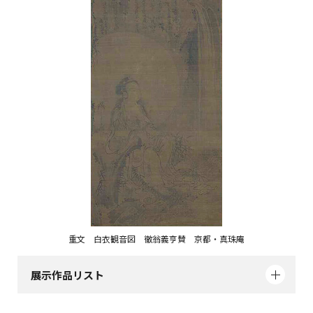
重文 白衣観音図 徹翁義亨賛 京都・真珠庵
展示作品リスト