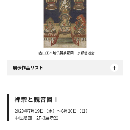
日吉山王本地仏曼荼羅図 京都當道会
展示作品リスト
禅宗と観音図Ⅰ
2023年7月19日（水）～8月20日（日）
中世絵画｜2F-3展示室