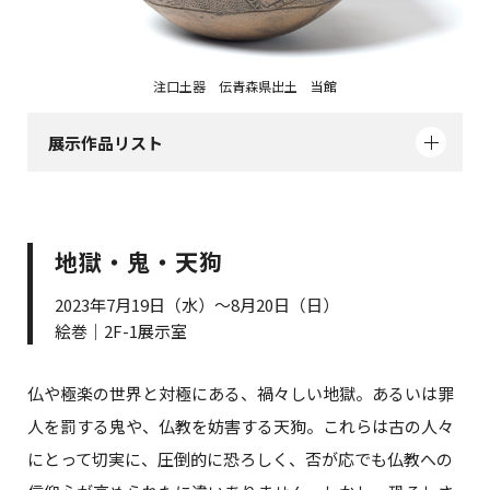
注口土器 伝青森県出土 当館
展示作品リスト
地獄・鬼・天狗
2023年7月19日（水）～8月20日（日）
絵巻｜2F-1展示室
仏や極楽の世界と対極にある、禍々しい地獄。あるいは罪
人を罰する鬼や、仏教を妨害する天狗。これらは古の人々
にとって切実に、圧倒的に恐ろしく、否が応でも仏教への