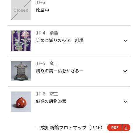
1F-3
閉室中
1F-4 染織
染めと織りの技法 刺繡
1F-5 金工
錺りの美―仏をかざる―
1F-6 漆工
魅惑の唐物漆器
平成知新館フロアマップ（PDF）