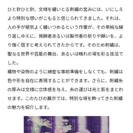
ひと針ひと針、文様を繡いとる刺繡の営みには、いにしえ
より特別な想いがこもると信じられてきました。それは、
人の手が根気よく繡いつめるという作業が、その単純な繰
り返しゆえに、発願者あるいは製作者の祈りや願いを、よ
り強く宿すと考えられてきたからです。そのため刺繡は、
聖なる世界や芸能の舞台、あるいは晴れの場を彩る技法で
した。
織物や染物のように綿密な事前準備をしなくても、刺繡は
色や形を自在に表現することができます。さらに、刺繡糸
の厚みは文様に立体感を与え、糸の運びは光と影をまとわ
せます。このたびの展示では、特別な場を飾ってきた刺繡
の魅力を紹介します。