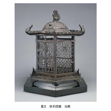
重文 鉄釣燈籠 当館