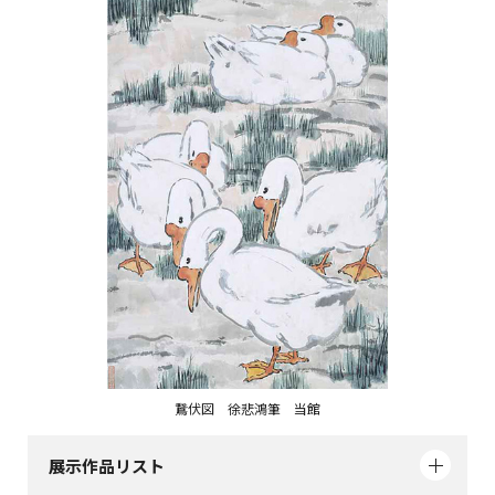
鵞伏図 徐悲鴻筆 当館
展示作品リスト