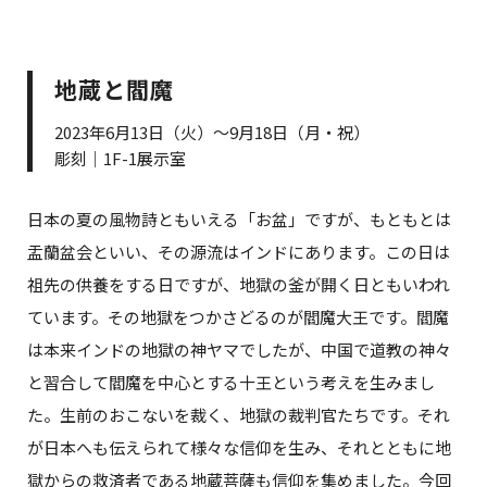
地蔵と閻魔
2023年6月13日（火）～9月18日（月・祝）
彫刻｜1F-1展示室
日本の夏の風物詩ともいえる「お盆」ですが、もともとは
盂蘭盆会といい、その源流はインドにあります。この日は
祖先の供養をする日ですが、地獄の釜が開く日ともいわれ
ています。その地獄をつかさどるのが閻魔大王です。閻魔
は本来インドの地獄の神ヤマでしたが、中国で道教の神々
と習合して閻魔を中心とする十王という考えを生みまし
た。生前のおこないを裁く、地獄の裁判官たちです。それ
が日本へも伝えられて様々な信仰を生み、それとともに地
獄からの救済者である地蔵菩薩も信仰を集めました。今回