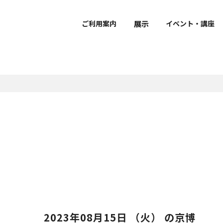
展示
ご利用案内
イベント・講座
で学ぶ・楽しむ
ーシップ
おうちで学ぶ・楽しむ
ボランティア
ダー
覧
介
要
団体利用のご案内
館外での作品公開
館蔵品データベース
研究員紹介
・開館時間・観覧料
展示
拶
館内設備・バリアフリー情
建物概要
声ガイド
風会
鑑賞ガイド・ワークシー
京博ナビゲーター
立博物館メンバーズパス
ケジュール（PDF）
sに関する取り組み
ミュージアムショップ・カ
京博ものがたり
ュージアム・カート
ャンパスメンバーズ
博物館ディクショナリー
文化財ソムリエ
レストラン
クセス
像
ュージアムパートナー
京博オリジナルぬりえ
示
博庭園ナビ
グレゴリ青山の深掘り！
京博さんぽ
京都国立博物館だより
Kyoto National Museu
2023年08月15日 （火） の京博
Newsletter