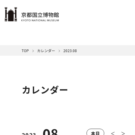
本文へ
ご利用案内
展示
学ぶ・楽しむ
コレクション
サポート
京博について
TOP
カレンダー
2023.08
博物館
メンバ
カレン
展示一
名品紹
館の概
休館日
本日の
館長挨
音
清
一覧はこちら
一覧はこちら
一覧はこちら
一覧はこちら
国
年間ス
SDG
ミ
キ
カレンダー
交通ア
映
ミ
屋外展
京
08
＜
＞
本日
2023.