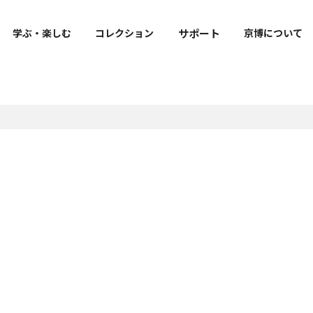
サポート
学ぶ・楽しむ
コレクション
京博について
出版・刊行物
寄附
ご来館の皆様へのお願い
明治古都館VR
京博公式キャラクター
トラりん公式サイト
報
よくあるご質問
ト
図録・目録・関連書籍等
寄附のお願い
フェ・
お知らせ
学叢
社寺調査報告
修理報告書
上野記念財団研究報告書
m
教育機関との連携