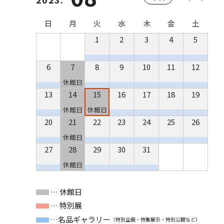
日
月
火
水
木
金
土
1
2
3
4
5
6
7
8
9
10
11
12
休館日
13
14
15
16
17
18
19
休館日
休館日
20
21
22
23
24
25
26
休館日
27
28
29
30
31
休館日
… 休館日
… 特別展
…名品ギャラリー
（特別企画・特集展示・特別公開など）