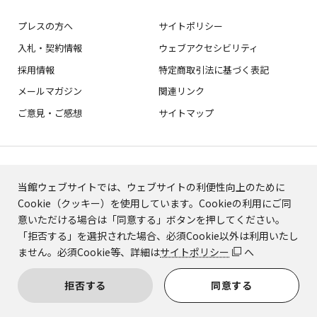
プレスの方へ
サイトポリシー
入札・契約情報
ウェブアクセシビリティ
採用情報
特定商取引法に基づく表記
メールマガジン
関連リンク
ご意見・ご感想
サイトマップ
各種申請
当館ウェブサイトでは、ウェブサイトの利便性向上のために
Cookie（クッキー）を使用しています。Cookieの利用にご同
画像利用申請
意いただける場合は「同意する」ボタンを押してください。
「拒否する」を選択された場合、必須Cookie以外は利用いたし
施設利用申請
ません。必須Cookie等、詳細は
サイトポリシー
へ
拒否する
同意する
ロケーション撮影利用申請