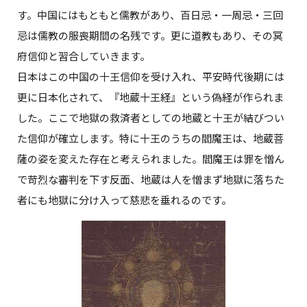
す。中国にはもともと儒教があり、百日忌・一周忌・三回
忌は儒教の服喪期間の名残です。更に道教もあり、その冥
府信仰と習合していきます。
日本はこの中国の十王信仰を受け入れ、平安時代後期には
更に日本化されて、『地蔵十王経』という偽経が作られま
した。ここで地獄の救済者としての地蔵と十王が結びつい
た信仰が確立します。特に十王のうちの閻魔王は、地蔵菩
薩の姿を変えた存在と考えられました。閻魔王は罪を憎ん
で苛烈な審判を下す反面、地蔵は人を憎まず地獄に落ちた
者にも地獄に分け入って慈悲を垂れるのです。