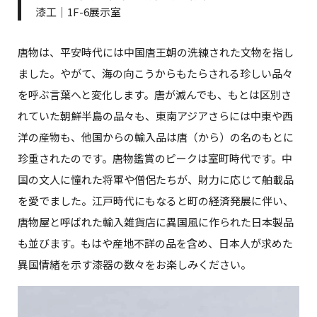
漆工｜1F-6展示室
唐物は、平安時代には中国唐王朝の洗練された文物を指し
ました。やがて、海の向こうからもたらされる珍しい品々
を呼ぶ言葉へと変化します。唐が滅んでも、もとは区別さ
れていた朝鮮半島の品々も、東南アジアさらには中東や西
洋の産物も、他国からの輸入品は唐（から）の名のもとに
珍重されたのです。唐物鑑賞のピークは室町時代です。中
国の文人に憧れた将軍や僧侶たちが、財力に応じて舶載品
を愛でました。江戸時代にもなると町の経済発展に伴い、
唐物屋と呼ばれた輸入雑貨店に異国風に作られた日本製品
も並びます。もはや産地不詳の品を含め、日本人が求めた
異国情緒を示す漆器の数々をお楽しみください。