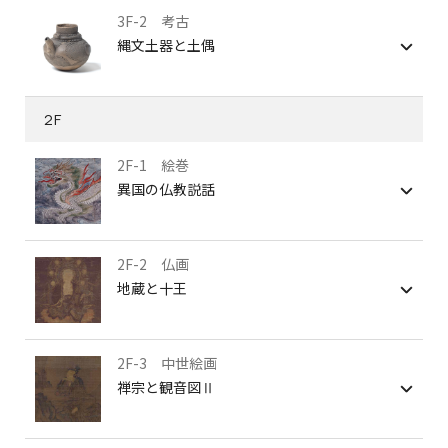
3F-2 考古
縄文土器と土偶
2F
2F-1 絵巻
異国の仏教説話
2F-2 仏画
地蔵と十王
2F-3 中世絵画
禅宗と観音図Ⅱ