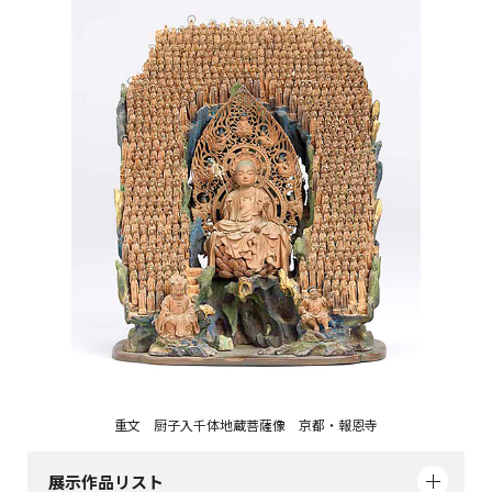
重文 厨子入千体地蔵菩薩像 京都・報恩寺
展示作品リスト