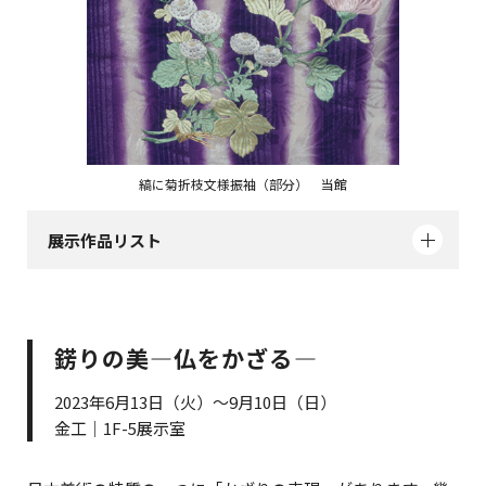
縞に菊折枝文様振袖（部分） 当館
展示作品リスト
錺りの美―仏をかざる―
2023年6月13日（火）～9月10日（日）
金工｜1F-5展示室