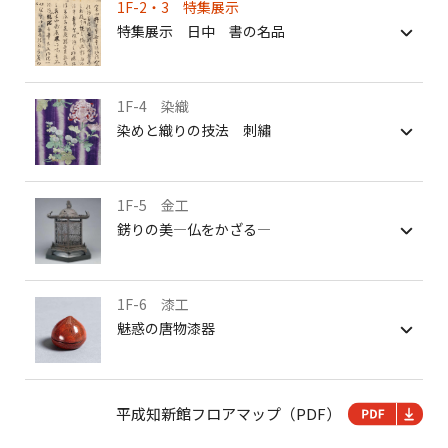
1F-2・3 特集展示
特集展示 日中 書の名品
1F-4 染織
染めと織りの技法 刺繡
1F-5 金工
錺りの美―仏をかざる―
1F-6 漆工
魅惑の唐物漆器
平成知新館フロアマップ（PDF）