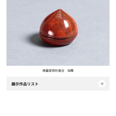
蒟醤宝珠形香合 当館
展示作品リスト