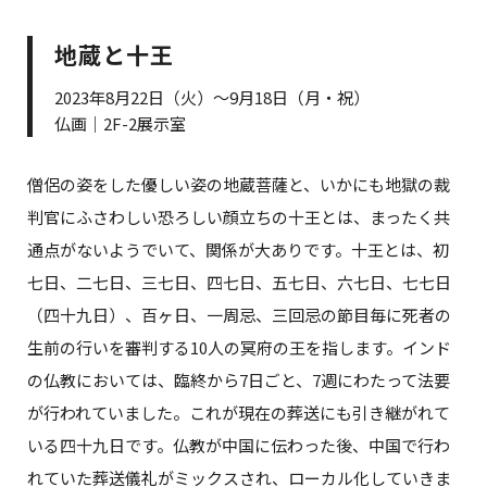
地蔵と十王
2023年8月22日（火）～9月18日（月・祝）
仏画｜2F-2展示室
僧侶の姿をした優しい姿の地蔵菩薩と、いかにも地獄の裁
判官にふさわしい恐ろしい顔立ちの十王とは、まったく共
通点がないようでいて、関係が大ありです。十王とは、初
七日、二七日、三七日、四七日、五七日、六七日、七七日
（四十九日）、百ヶ日、一周忌、三回忌の節目毎に死者の
生前の行いを審判する10人の冥府の王を指します。インド
の仏教においては、臨終から7日ごと、7週にわたって法要
が行われていました。これが現在の葬送にも引き継がれて
いる四十九日です。仏教が中国に伝わった後、中国で行わ
れていた葬送儀礼がミックスされ、ローカル化していきま