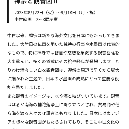
禅宗と観音図Ⅱ
2023年8月22日（火）～9月18日（月・祝）
中世絵画｜2F-3展示室
中世以来、禅宗は新たな海外文化を日本にもたらしてきま
した。大陸風の仏画を用いた独特の行事や水墨画は代表的
なもので、特に禅寺では智慧や慈悲を象徴する観音菩薩を
大変重んじ、多くの儀式にその絵や経典が登場します。と
りわけ清々しい白衣観音図は、禅僧の周辺で早くから膨大
に描かれた主題で、日本の水墨画の成熟にとって重要な役
割を果たしました。
また観音のイメージは、水や海と結びついています。観音
ははるか南海の補陀落浄土に降り立つとされ、貿易商や僧
ら海を渡る人々の守護者ともなりました。日本には東アジ
アの様々な観音図がもたらされており、そこに中世文化の