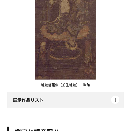
地蔵菩薩像（壬生地蔵） 当館
展示作品リスト