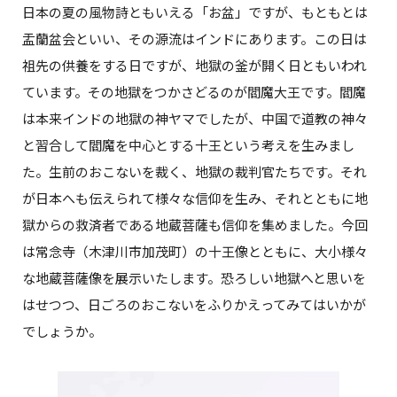
日本の夏の風物詩ともいえる「お盆」ですが、もともとは
盂蘭盆会といい、その源流はインドにあります。この日は
祖先の供養をする日ですが、地獄の釜が開く日ともいわれ
ています。その地獄をつかさどるのが閻魔大王です。閻魔
は本来インドの地獄の神ヤマでしたが、中国で道教の神々
と習合して閻魔を中心とする十王という考えを生みまし
た。生前のおこないを裁く、地獄の裁判官たちです。それ
が日本へも伝えられて様々な信仰を生み、それとともに地
獄からの救済者である地蔵菩薩も信仰を集めました。今回
は常念寺（木津川市加茂町）の十王像とともに、大小様々
な地蔵菩薩像を展示いたします。恐ろしい地獄へと思いを
はせつつ、日ごろのおこないをふりかえってみてはいかが
でしょうか。