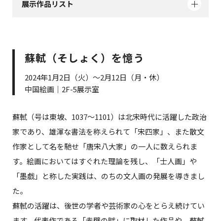
展示作品リスト
蘇軾（そしょく）を憶う
2024年1月2日（火）～2月12日（月・休）
中国絵画｜2F-5展示室
蘇軾（号は東坡、1037～1101）は北宋時代に活躍した政治
家であり、雄渾な書法を称えられて「宋四家」、また散文
作家として名を馳せ「唐宋八大家」の一人に数えられま
す。絵画においてはすぐれた理論を残し、「士人画」や
「墨戯」と称した実践は、のちの文人画の発展を導きまし
た。
蘇軾の活躍は、後世の学者や芸術家の心をとらえ続けてい
ます。代表作である「赤壁の賦」に取材した作品や、蘇軾