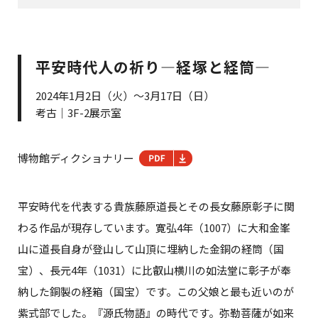
平安時代人の祈り―経塚と経筒―
2024年1月2日（火）～3月17日（日）
考古｜3F-2展示室
博物館ディクショナリー
平安時代を代表する貴族藤原道長とその長女藤原彰子に関
わる作品が現存しています。寛弘4年（1007）に大和金峯
山に道長自身が登山して山頂に埋納した金銅の経筒（国
宝）、長元4年（1031）に比叡山横川の如法堂に彰子が奉
納した銅製の経箱（国宝）です。この父娘と最も近いのが
紫式部でした。『源氏物語』の時代です。弥勒菩薩が如来