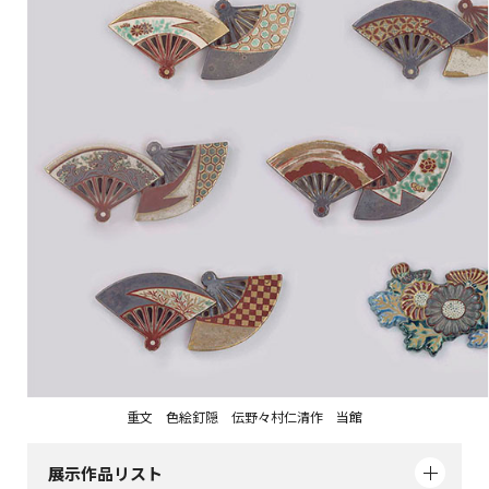
重文 色絵釘隠 伝野々村仁清作 当館
展示作品リスト