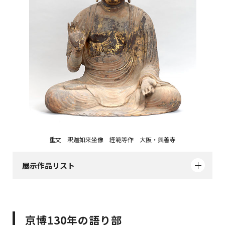
重文 釈迦如来坐像 経範等作 大阪・興善寺
展示作品リスト
京博130年の語り部