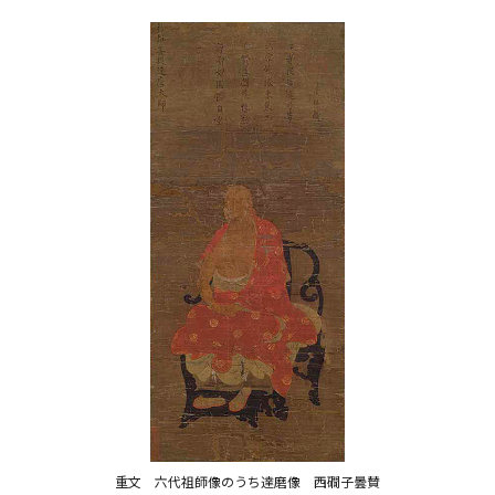
重文 六代祖師像のうち達磨像 西礀子曇賛