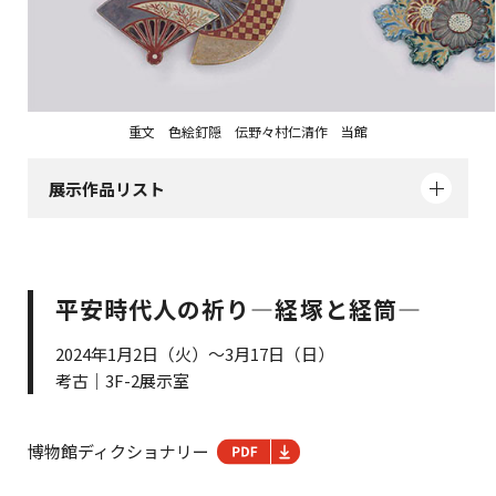
重文 色絵釘隠 伝野々村仁清作 当館
展示作品リスト
平安時代人の祈り―経塚と経筒―
2024年1月2日（火）～3月17日（日）
考古｜3F-2展示室
博物館ディクショナリー