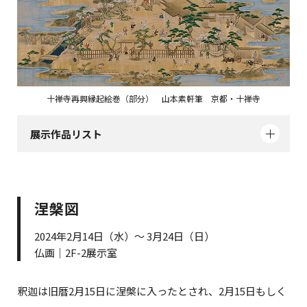
十禅寺再興縁起絵巻（部分） 山本素軒筆 京都・十禅寺
展示作品リスト
涅槃図
2024年2月14日（水）～ 3月24日（日）
仏画｜2F-2展示室
釈迦は旧暦2月15日に涅槃に入ったとされ、2月15日もしく