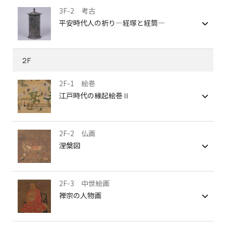
3F-2 考古
平安時代人の祈り―経塚と経筒―
2F
2F-1 絵巻
江戸時代の縁起絵巻Ⅱ
2F-2 仏画
涅槃図
2F-3 中世絵画
禅宗の人物画