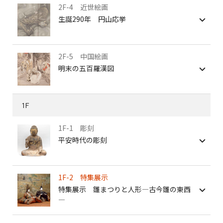
2F-4 近世絵画
生誕290年 円山応挙
2F-5 中国絵画
明末の五百羅漢図
1F
1F-1 彫刻
平安時代の彫刻
1F-2 特集展示
特集展示 雛まつりと人形―古今雛の東西
―