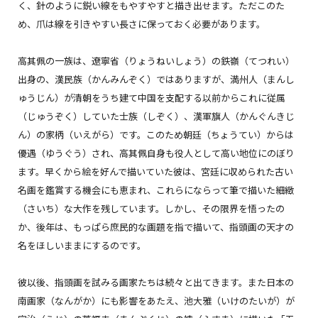
く、針のように鋭い線をもやすやすと描き出せます。ただこのた
め、爪は線を引きやすい長さに保っておく必要があります。
高其佩の一族は、遼寧省（りょうねいしょう）の鉄嶺（てつれい）
出身の、漢民族（かんみんぞく）ではありますが、満州人（まんし
ゅうじん）が清朝をうち建て中国を支配する以前からこれに従属
（じゅうぞく）していた士族（しぞく）、漢軍旗人（かんぐんきじ
ん）の家柄（いえがら）です。このため朝廷（ちょうてい）からは
優遇（ゆうぐう）され、高其佩自身も役人として高い地位にのぼり
ます。早くから絵を好んで描いていた彼は、宮廷に収められた古い
名画を鑑賞する機会にも恵まれ、これらにならって筆で描いた細緻
（さいち）な大作を残しています。しかし、その限界を悟ったの
か、後年は、もっぱら庶民的な画題を指で描いて、指頭画の天才の
名をほしいままにするのです。
彼以後、指頭画を試みる画家たちは続々と出てきます。また日本の
南画家（なんがか）にも影響をあたえ、池大雅（いけのたいが）が