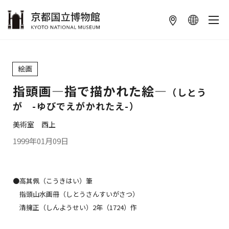
本文へ
絵画
指頭画―指で描かれた絵―
（しとう
が -ゆびでえがかれたえ-）
美術室 西上
1999年01月09日
●高其佩（こうきはい）筆
指頭山水画冊（しとうさんすいがさつ）
清擁正（しんようせい）2年（1724）作