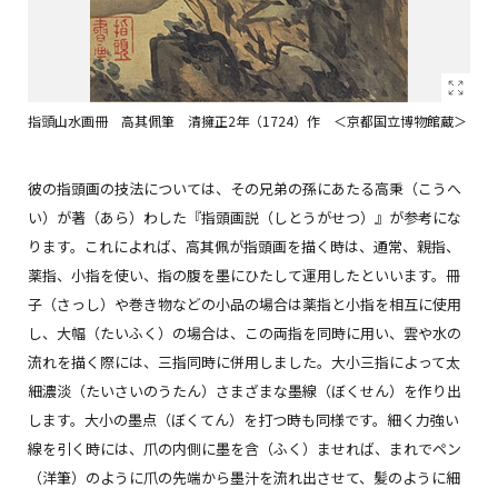
指頭山水画冊 高其佩筆 清擁正2年（1724）作 ＜京都国立博物館蔵＞
彼の指頭画の技法については、その兄弟の孫にあたる高秉（こうへ
い）が著（あら）わした『指頭画説（しとうがせつ）』が参考にな
ります。これによれば、高其佩が指頭画を描く時は、通常、親指、
薬指、小指を使い、指の腹を墨にひたして運用したといいます。冊
子（さっし）や巻き物などの小品の場合は薬指と小指を相互に使用
し、大幅（たいふく）の場合は、この両指を同時に用い、雲や水の
流れを描く際には、三指同時に併用しました。大小三指によって太
細濃淡（たいさいのうたん）さまざまな墨線（ぼくせん）を作り出
します。大小の墨点（ぼくてん）を打つ時も同様です。細く力強い
線を引く時には、爪の内側に墨を含（ふく）ませれば、まれでペン
（洋筆）のように爪の先端から墨汁を流れ出させて、髪のように細