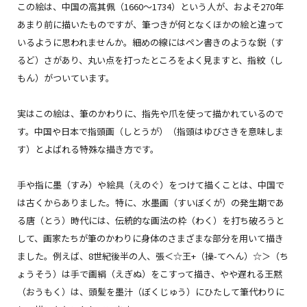
この絵は、中国の高其佩（1660～1734）という人が、およそ270年
あまり前に描いたものですが、筆つきが何となくほかの絵と違って
いるように思われませんか。細めの線にはペン書きのような鋭（す
るど）さがあり、丸い点を打ったところをよく見ますと、指紋（し
もん）がついています。
実はこの絵は、筆のかわりに、指先や爪を使って描かれているので
す。中国や日本で指頭画（しとうが）（指頭はゆびさきを意味しま
す）とよばれる特殊な描き方です。
手や指に墨（すみ）や絵具（えのぐ）をつけて描くことは、中国で
は古くからありました。特に、水墨画（すいぼくが）の発生期であ
る唐（とう）時代には、伝統的な画法の枠（わく）を打ち破ろうと
して、画家たちが筆のかわりに身体のさまざまな部分を用いて描き
ました。例えば、8世紀後半の人、張＜☆王+（操-てへん）☆＞（ち
ょうそう）は手で画絹（えぎぬ）をこすって描き、やや遅れる王黙
（おうもく）は、頭髪を墨汁（ぼくじゅう）にひたして筆代わりに