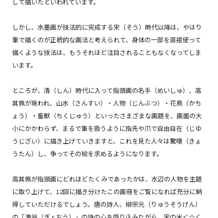
して描いたといわれています。
しかし、水墨画が技法的に完成する宋（そう）時代以降は、やはり
筆で描くのが正統的な画法と考えられて、身体の一部を直接使って
描くような技法は、もうそれほど注目されることもなくなってしま
います。
ところが、清（しん）時代に入って指頭画の名手（めいしゅ）、高
其佩が現われ、山水（さんすい）・人物（じんぶつ）・花鳥（かち
ょう）・畜獣（ちくじゅう）といったさまざまな画題を、画面の大
小にかかわらず、まるで筆を扱うように指先や爪で自由自在（じゆ
うじざい）に描き上げていきますと、これを見た人々は驚嘆（きょ
うたん）し、争ってその絵を求めるようになります。
高其佩が指頭画にどれほどたくみであったかは、水辺の人物を主題
に取り上げて、12図に描き分けたこの画冊をご覧になれば充分に納
得していただけるでしょう。唐の詩人、柳宗元（りゅうそうげん）
の「漁翁（ぎょおう）」の詩の心を盛り込みながら、宋の米＜☆く