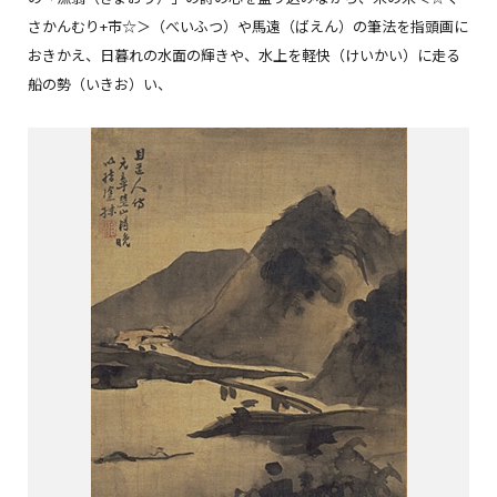
さかんむり+市☆＞（べいふつ）や馬遠（ばえん）の筆法を指頭画に
おきかえ、日暮れの水面の輝きや、水上を軽快（けいかい）に走る
船の勢（いきお）い、