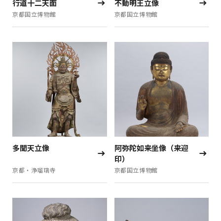
行道十二天面
不動明王立像
京都国立博物館
京都国立博物館
多聞天立像
阿弥陀如来坐像（来迎
印）
京都・浄瑠璃寺
京都国立博物館