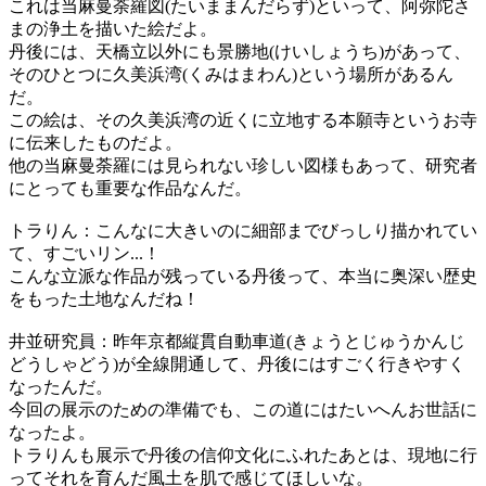
これは当麻曼荼羅図(たいままんだらず)といって、阿弥陀さ
まの浄土を描いた絵だよ。
丹後には、天橋立以外にも景勝地(けいしょうち)があって、
そのひとつに久美浜湾(くみはまわん)という場所があるん
だ。
この絵は、その久美浜湾の近くに立地する本願寺というお寺
に伝来したものだよ。
他の当麻曼荼羅には見られない珍しい図様もあって、研究者
にとっても重要な作品なんだ。
トラりん：こんなに大きいのに細部までびっしり描かれてい
て、すごいリン...！
こんな立派な作品が残っている丹後って、本当に奥深い歴史
をもった土地なんだね！
井並研究員：昨年京都縦貫自動車道(きょうとじゅうかんじ
どうしゃどう)が全線開通して、丹後にはすごく行きやすく
なったんだ。
今回の展示のための準備でも、この道にはたいへんお世話に
なったよ。
トラりんも展示で丹後の信仰文化にふれたあとは、現地に行
ってそれを育んだ風土を肌で感じてほしいな。