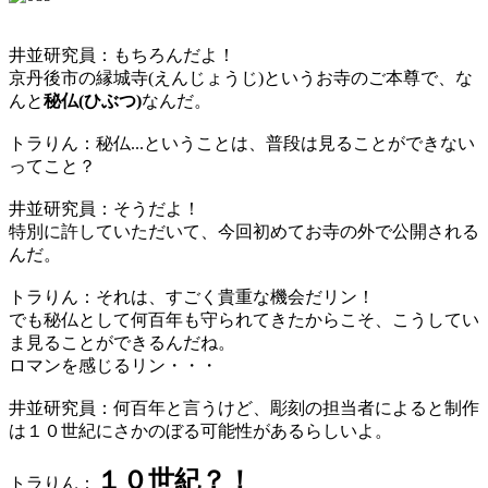
井並研究員：もちろんだよ！
京丹後市の縁城寺(えんじょうじ)というお寺のご本尊で、な
んと
秘仏(ひぶつ)
なんだ。
トラりん：秘仏...ということは、普段は見ることができない
ってこと？
井並研究員：そうだよ！
特別に許していただいて、今回初めてお寺の外で公開される
んだ。
トラりん：それは、すごく貴重な機会だリン！
でも秘仏として何百年も守られてきたからこそ、こうしてい
ま見ることができるんだね。
ロマンを感じるリン・・・
井並研究員：何百年と言うけど、彫刻の担当者によると制作
は１０世紀にさかのぼる可能性があるらしいよ。
１０世紀？！
トラりん：