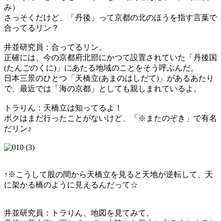
み）
さっそくだけど、「丹後」って京都の北のほうを指す言葉で
合ってるリン？
井並研究員：合ってるリン。
正確には、今の京都府北部にかつて設置されていた「丹後国
(たんごのくに)」にあたる地域のことをそう呼ぶんだ。
日本三景のひとつ「天橋立(あまのはしだて)」があるあたり
で、最近では「海の京都」としても親しまれているよ。
トラりん：天橋立は知ってるよ！
ボクはまだ行ったことがないけど、「※またのぞき」で有名
だリン♪
↑※こうして股の間から天橋立を見ると天地が逆転して、天
に架かる橋のように見えるんだって☆
井並研究員：トラりん、地図を見てみて。