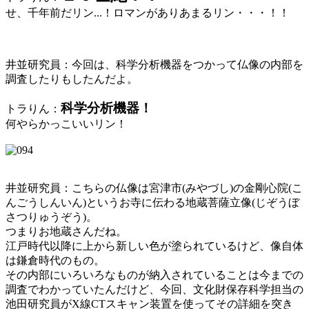
せ、千年前だリン...！ロマンがありあまるリン・・・！！
井並研究員：今回は、科学分析機器をつかって仏像の内部を
調査したりもしたんだよ。
科学分析機器！
トラりん：
何やらかっこいいリン！
井並研究員：こちらの仏像は宮津市(みやづし)の金剛心院(こ
んごうしんいん)というお寺に伝わる地蔵菩薩立像(じぞうぼ
さつりゅうぞう)。
つまりお地蔵さんだね。
江戸時代以降に上から新しい色が塗られているけど、像自体
は鎌倉時代のもの。
その内部にいろいろなものが納入されていることは今までの
調査でわかっていたんだけど、今回、文化財保存科学担当の
池田研究員がX線CTスキャン装置を使ってその詳細を突き